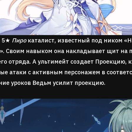
 5★
Пиро
каталист, известный под ником «
». Своим навыком она накладывает щит на п
его отряда. А ультимейт создает Проекцию, 
ые атаки с активным персонажем в соответс
ие уроков Ведьм усилит проекцию.