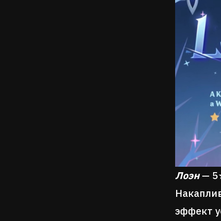
Лоэн
— 
Накаплив
эффект у