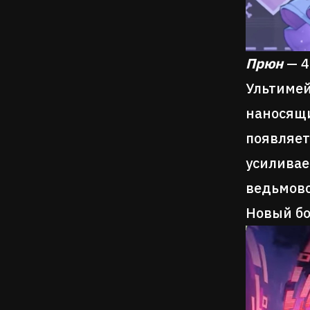
Прюн
— 
Ультимей
наносящи
появляет
усиливае
ведьмовс
Новый бо