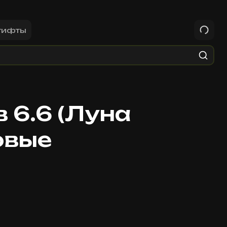
гифты
 6.6 (Луна
новые