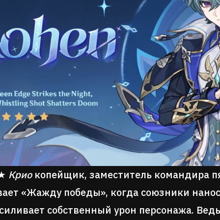
5★
Крио
копейщик, заместитель командира пя
ает «Жажду победы», когда союзники нанос
силивает собственный урон персонажа. Ведь