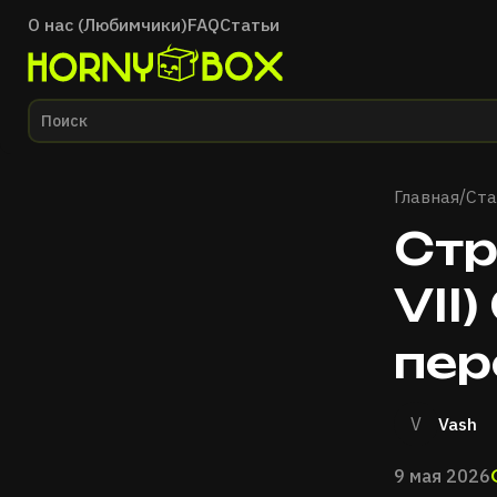
О нас (Любимчики)
FAQ
Статьи
Главная
Главная
Ста
/
Стр
VII
пер
V
Vash
9 мая 2026