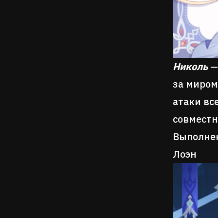
Николь
—
за миром
атаки вс
совместн
Выполнен
Лоэн