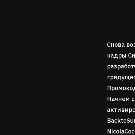
Снова во
кадры Сн
разработ
грядущег
Промокод
Начнем с
активиро
BacktoSu
NicolaCoc