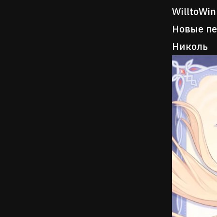
WilltoWin
Новые п
Николь