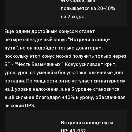
повышается на 20-40%
на 2 хода.
Еще одним достойным конусом станет
четырёхзвёздочный конус
“
Встреча в конце
пути
”,
но он подойдет только донатерам,
поскольку этот конус можно получить только через
БП - “
Честь Безымянных
”.
Конус
у
силивает крит.
урон, урон от умений и бонус-атаки, ключевые для
ротации. По мощности он не уступает сигнатурному
на 1 уровне наложения, а на 5 уровне становится
ещё сильнее благодаря +40% к урону, обеспечивая
высокий DPS.
Встреча в конце пути
HP: 43-952