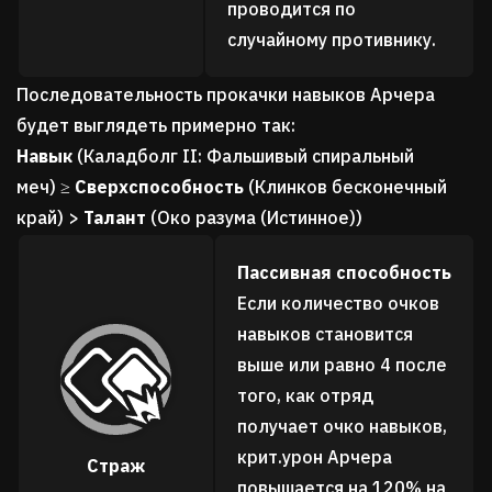
проводится по
случайному противнику.
Последовательность прокачки навыков Арчера
будет выглядеть примерно так:
Навык
(Каладболг II: Фальшивый спиральный
меч)
≥
Сверхспособность
(Клинков бесконечный
край)
>
Талант
(Око разума (Истинное))
Пассивная способность
Если количество очков
навыков становится
выше или равно 4 после
того, как отряд
получает очко навыков,
крит.урон Арчера
Страж
повышается на 120% на