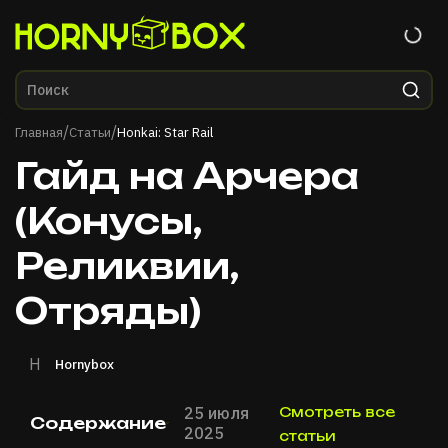
Главная
/
/
Главная
Статьи
Honkai: Star Rail
Гайд на Арчера
(Конусы,
Реликвии,
Отряды)
H
Hornybox
25 июля
Смотреть все
Содержание
2025
статьи