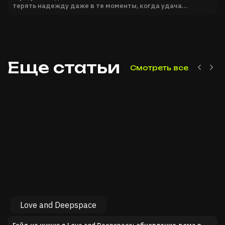
терять надежду даже в те моменты, когда удача
отворачивается.
Еще статьи
Смотреть все
Previo
Nex
Love and Deepspace
Гайд на кухню в Love and Deepspace: обновление дома в