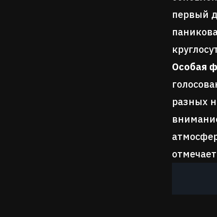
первый д
паникова
круглосу
Особая ф
голосова
разных н
внимание
атмосфер
отмечает