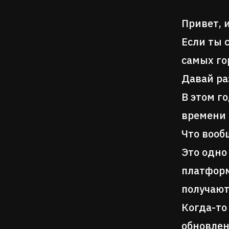
Привет, 
Если ты 
самых го
Давай ра
В этом г
времени 
Что вооб
Это одно
платформ
получают
Когда-то
обновлен