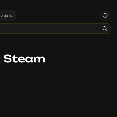
гифты
 Steam