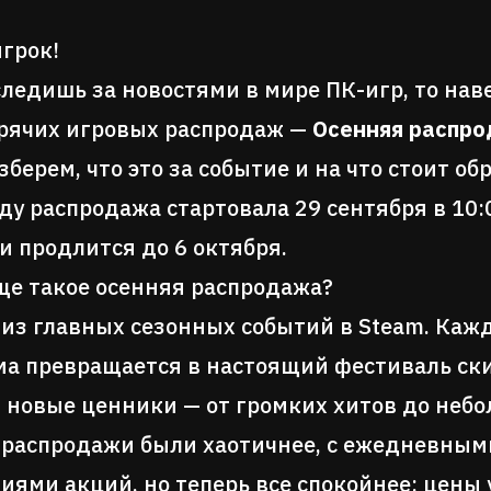
игрок!
следишь за новостями в мире ПК-игр, то нав
рячих игровых распродаж —
Осенняя распро
зберем, что это за событие и на что стоит о
оду распродажа стартовала 29 сентября в 10
и продлится до 6 октября.
ще такое осенняя распродажа?
 из главных сезонных событий в Steam. Кажд
а превращается в настоящий фестиваль ски
 новые ценники — от громких хитов до неб
 распродажи были хаотичнее, с ежедневным
иями акций, но теперь все спокойнее: цены