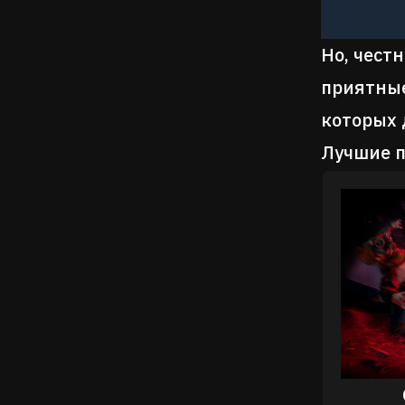
Но, чест
приятные
которых 
Лучшие 