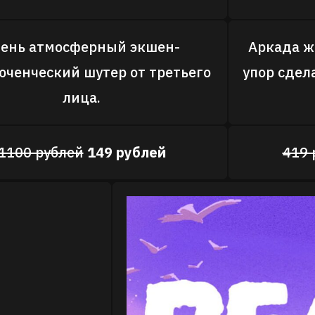
ень атмосферный экшен-
Аркада ж
ченческий шутер от третьего
упор сдел
лица.
1100 рублей
149 рублей
419 