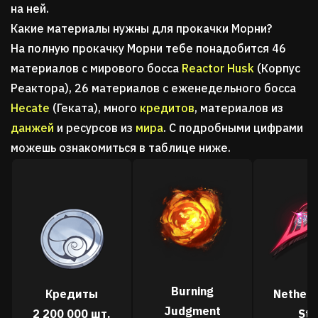
на ней.
Какие материалы нужны для прокачки Морни?
На полную прокачку Морни тебе понадобится 46
материалов с мирового босса
Reactor Husk
(Корпус
Реактора), 26 материалов с еженедельного босса
Hecate
(Геката), много
кредитов
, материалов из
данжей
и ресурсов из
мира
. С подробными цифрами
можешь ознакомиться в таблице ниже.
Burning
Кредиты
Netherw
Judgment
2 200 000 шт.
Sta