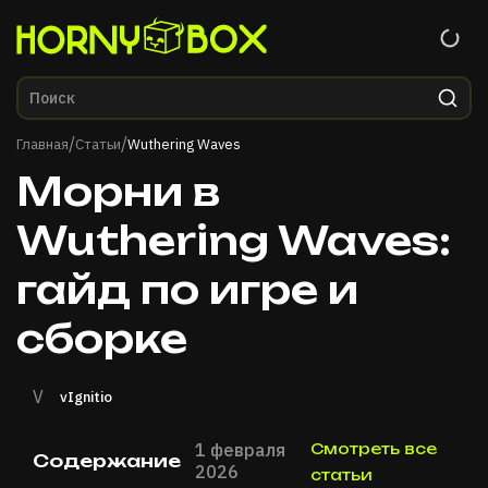
Главная
/
/
Главная
Статьи
Wuthering Waves
Морни в
Wuthering Waves:
гайд по игре и
сборке
V
vIgnitio
1 февраля
Смотреть все
Содержание
2026
статьи