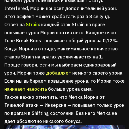
наносит урон Tune Break и вызывает статус
Interfered, Морни наносит дополнительный урон.
Этот эффект может сработать раз в 8 секунд.
Ответ на
Strain
: каждый стак Strain на враге
повышает урон Морни против него. Каждое очко
Tune Break Boost повышает общий урон на 0,12%.
Когда Морни в отряде, максимальное количество
стаков Strain на врагах увеличивается на 1.
Проще говоря, если мы выбираем единоразовый
урон, Морни тоже
добавляет
немного своего урона.
Если мы выбираем повышение урона, то Морни тоже
начинает наносить
больше урона сама.
Также важно отметить, что Метка Морни от
Тяжелой атаки — Инверсия — повышает только урон
по врагам в Shifting состоянии. Без него Метка не
дает абсолютно никакого бонуса.