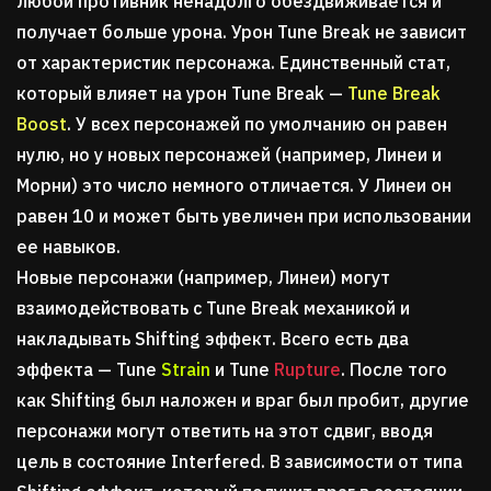
любой противник ненадолго обездвиживается и
получает больше урона. Урон Tune Break не зависит
от характеристик персонажа. Единственный стат,
который влияет на урон Tune Break —
Tune Break
Boost
. У всех персонажей по умолчанию он равен
нулю, но у новых персонажей (например, Линеи и
Морни) это число немного отличается. У Линеи он
равен 10 и может быть увеличен при использовании
ее навыков.
Новые персонажи (например, Линеи) могут
взаимодействовать с Tune Break механикой и
накладывать Shifting эффект. Всего есть два
эффекта — Tune
Strain
и Tune
Rupture
. После того
как Shifting был наложен и враг был пробит, другие
персонажи могут ответить на этот сдвиг, вводя
цель в состояние Interfered. В зависимости от типа