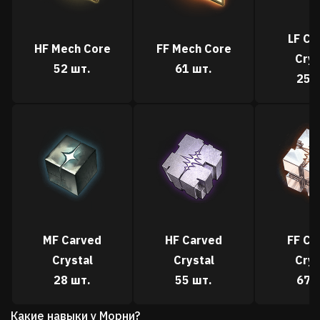
LF Ca
HF Mech Core
FF Mech Core
Crys
52 шт.
61 шт.
25 
MF Carved
HF Carved
FF Ca
Crystal
Crystal
Crys
28 шт.
55 шт.
67 
Какие навыки у Морни?