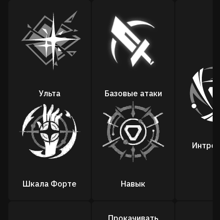
Ульта
Базовые атаки
Интро 
Шкала Форте
Навык
Прокачивать