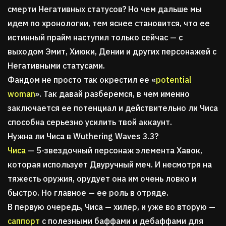
смерти Негативных статусов? Но чем дальше мы
идем по хронологии, тем яснее становится, что ее
истинный прайм наступил только сейчас — с
выходом Эмит, Хиюки, Дении и других персонажей с
Негативными статусами.
Фандом не просто так окрестил ее «
potential
woman
». Так давай разберемся, в чем именно
заключается ее потенциал и действительно ли Чиса
способна серьезно усилить твой аккаунт.
Нужна ли Чиса в Wuthering Waves 3.3?
Чиса
— 5-звездочный персонаж элемента Хавок,
которая использует Двуручный меч. И несмотря на
тяжесть оружия, орудует она им очень ловко и
быстро. Но главное — ее роль в отряде.
В первую очередь, Чиса — хилер, и уже во вторую —
саппорт
с полезными баффами и дебаффами для