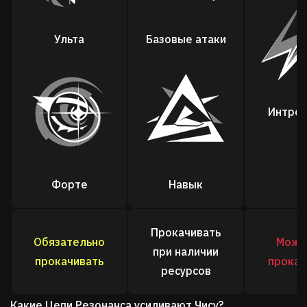
Ульта
Базовые атаки
Интро 
Форте
Навык
Прокачивать
Обязательно
Можн
при наличии
прокачивать
прокач
ресурсов
Какие Цепи Резонанса усиливают Чису?