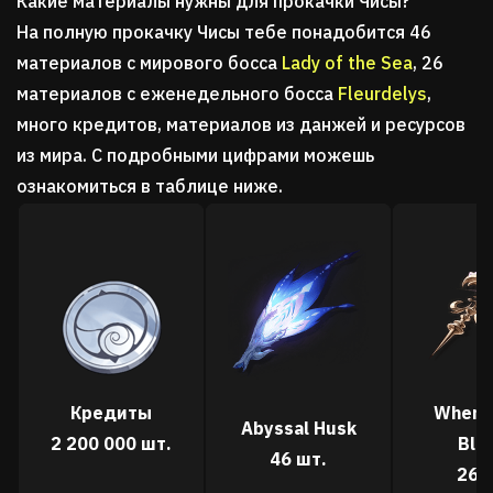
Какие материалы нужны для прокачки Чисы?
На полную прокачку Чисы тебе понадобится 46
материалов с мирового босса
Lady of the Sea
, 26
материалов с еженедельного босса
Fleurdelys
,
много кредитов, материалов из данжей и ресурсов
из мира. С подробными цифрами можешь
ознакомиться в таблице ниже.
Кредиты
When I
Abyssal Husk
2 200 000 шт.
Blo
46 шт.
26 