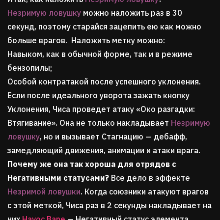
Незримую ловушку
можно наложить раз в 30
секунд, поэтому старайся зацепить ею как можно
больше врагов. Наложить метку можно:
Навыком, как в обычной форме, так и в режиме
бензопилы;
Особой контратакой после успешного уклонения.
Если после идеального уворота зажать кнопку
Уклонения, Чиса проведет атаку «Око разгадки:
Втягивание». Она не только накладывает
Незримую
ловушку
, но и вызывает Стагнацию — дебафф,
замедляющий движения, анимации и атаки врага.
Почему же она так хороша для отрядов с
Негативными статусами?
Все дело в эффекте
Незримой ловушки
. Когда союзники атакуют врагов
с этой меткой, Чиса раз в 2 секунды накладывает на
них
Havoc Bane
— Негативный статус элемента