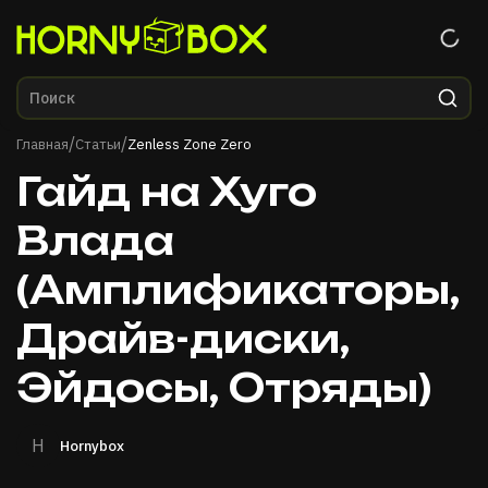
Главная
/
/
Главная
Статьи
Zenless Zone Zero
Гайд на Хуго
Влада
(Амплификаторы,
Драйв-диски,
Эйдосы, Отряды)
H
Hornybox