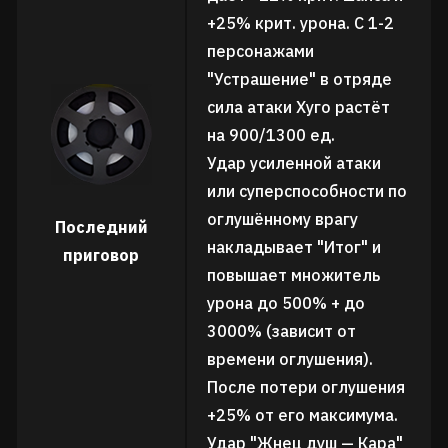
+25% крит. урона. С 1-2
персонажами
"Устрашение" в отряде
сила атаки Хуго растёт
на 900/1300 ед.
Удар усиленной атаки
или суперспособности по
оглушённому врагу
Последний
накладывает "Итог" и
приговор
повышает множитель
урона до 500% + до
3000% (зависит от
времени оглушения).
После потери оглушения
+25% от его максимума.
Удар "Жнец душ — Кара"