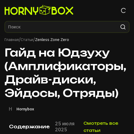
Главная
/
/
Главная
Статьи
Zenless Zone Zero
Гайд на Юдзуху
(Амплификаторы,
Драйв-диски,
Эйдосы, Отряды)
H
Hornybox
25 июля
Смотреть все
Содержание
2025
статьи