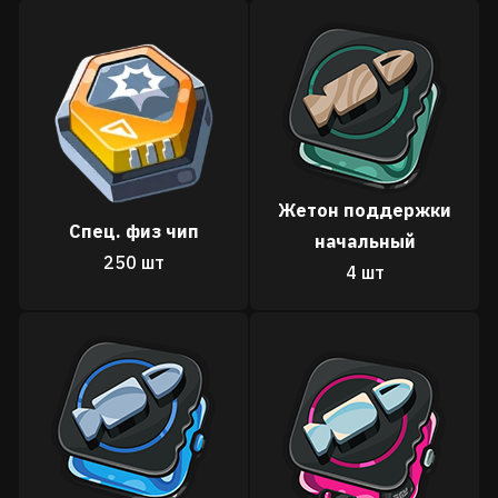
Жетон поддержки
Спец. физ чип
начальный
250 шт
4 шт