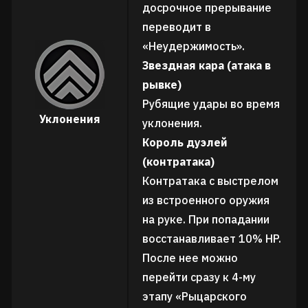
досрочное прерывание
переводит в
«Неудержимость».
Звездная кара (атака в
рывке)
Рубящие удары во время
Уклонения
уклонения.
Король дуэлей
(контратака)
Контратака с выстрелом
из встроенного оружия
на руке. При попадании
восстанавливает 10% HP.
После нее можно
перейти сразу к 4-му
этапу «Рыцарского