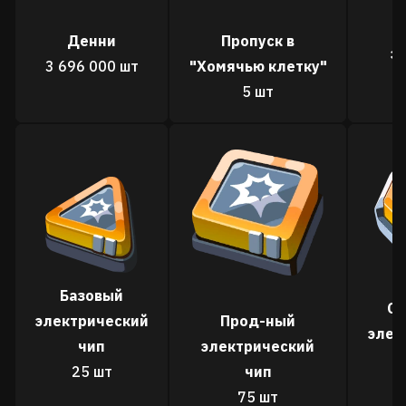
Ж
Денни
Пропуск в
э
3 696 000 шт
"Хомячью клетку"
5 шт
Базовый
Сп
электрический
Прод-ный
элек
чип
электрический
25 шт
чип
75 шт