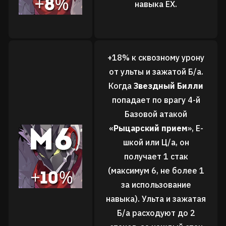
навыка EX
.
+18% к сквозному урону
от ульты и зажатой Б/а.
Когда
Звездный Билли
попадает по врагу 4-й
Базовой атакой
«
Рыцарский прием
», Е-
шкой или Ц/а, он
получает 1 стак
(максимум 6, не более 1
за использование
навыка). Ульта и зажатая
Б/а расходуют до 2