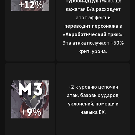
Турбонаддув
(макс. 1):
зажатая Б/а расходует
этот эффект и
переводит персонажа в
«
Акробатический трюк
».
Эта атака получает +50%
крит. урона.
+2 к уровню
цепочки
атак,
базовых ударов,
уклонений,
помощи и
навыка EX
.