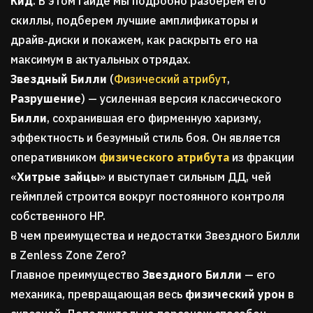
Кид
. В этом гайде мы подробно разберем его
скиллы, подберем лучшие амплификаторы и
драйв‑диски и покажем, как раскрыть его на
максимум в актуальных отрядах.
Звездный Билли
(
Физический атрибут
,
Разрушение
) — усиленная версия классического
Билли
, сохранившая его фирменную харизму,
эффектность и безумный стиль боя. Он является
оперативником
физического атрибута
из фракции
«
Хитрые зайцы
» и выступает сильным ДД, чей
геймплей строится вокруг постоянного контроля
собственного HP.
В чем преимущества и недостатки Звездного Билли
в Zenless Zone Zero?
Главное преимущество
Звездного Билли
— его
механика, превращающая весь
физический урон
в