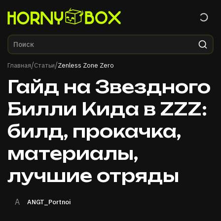
Главная
/
/
Главная
Статьи
Zenless Zone Zero
Гайд на Звездного
Билли Кида в ZZZ:
билд, прокачка,
материалы,
лучшие отряды
A
ANGT_Portnoi