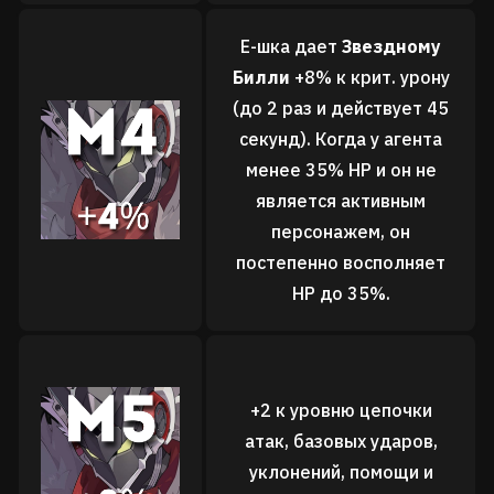
Е-шка дает
Звездному
Билли
+8% к крит. урону
(до 2 раз и действует 45
секунд). Когда у агента
менее 35% НР и он не
является активным
персонажем, он
постепенно восполняет
НР до 35%.
+2 к уровню
цепочки
атак,
базовых ударов,
уклонений,
помощи и