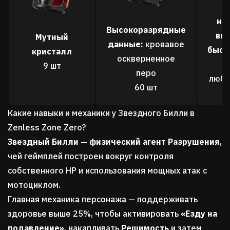
на
Высокоразрядные
вы
Мутный
данные:
кровавое
быст
кристалл
оскверненное
9 шт
перо
люби
60 шт
Какие навыки и механики у Звездного Билли в
Zenless Zone Zero?
Звездный Билли
—
физический агент
Разрушения
,
чей геймплей построен вокруг контроля
собственного HP и использования мощных атак с
мотоциклом.
Главная механика персонажа — поддерживать
здоровье выше 25%, чтобы активировать
«Езду на
подавление»
, накапливать
Решимость
и затем