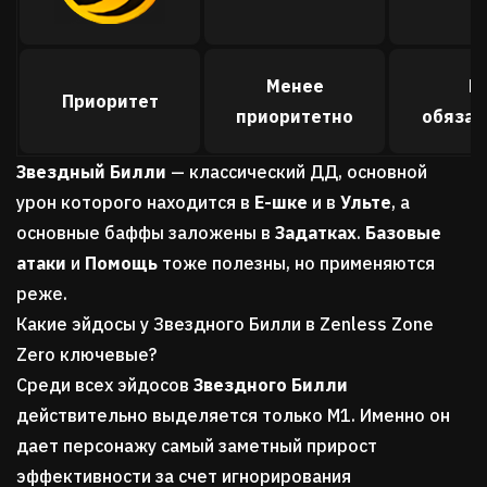
Менее
Н
Приоритет
приоритетно
обязат
Звездный Билли
— классический ДД, основной
урон которого находится в
Е-шке
и в
Ульте
, а
основные баффы заложены в
Задатках
.
Базовые
атаки
и
Помощь
тоже полезны, но применяются
реже.
Какие эйдосы у Звездного Билли в Zenless Zone
Zero ключевые?
Среди всех эйдосов
Звездного Билли
действительно выделяется только М1. Именно он
дает персонажу самый заметный прирост
эффективности за счет игнорирования