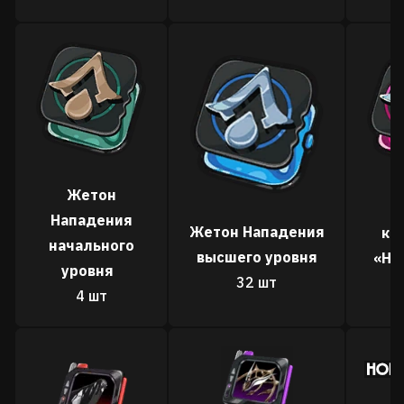
Жетон
С
Нападения
Жетон Нападения
ко
начального
высшего уровня
«На
уровня
32 шт
4 шт