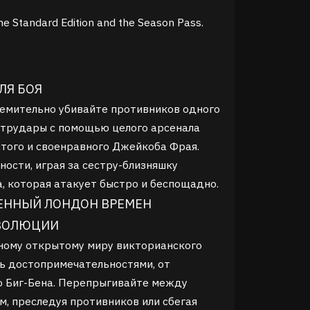
the Standard Edition and the Season Pass.
ЛЯ БОЯ
ремительно убивайте противников одного
нтрудары с помощью целого арсенала
стого и своенравного Джейкоба Фрая.
ности, играя за сестру-близняшку
, которая атакует быстро и беспощадно.
ЕННЫЙ ЛОНДОН ВРЕМЕН
ВОЛЮЦИИ
ному открытому миру викторианского
ь достопримечательностями, от
о Биг-Бена. Перепрыгивайте между
, преследуя противников или сбегая