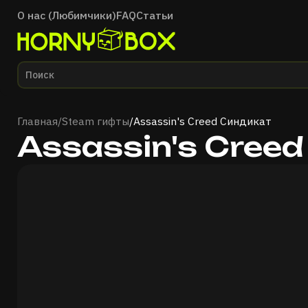
О нас (Любимчики)
FAQ
Статьи
Главная
Главная
/
Steam гифты
/
Assassin's Creed Синдикат
Assassin's Cree