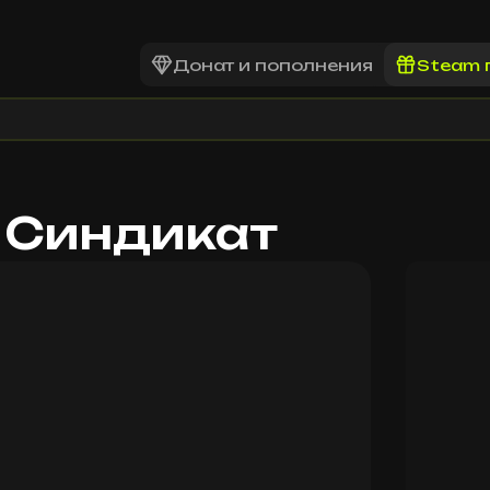
Донат и пополнения
Steam 
d Синдикат