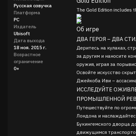
Gold Edition
Русская озвучка
The Gold Edition includes 
Платформа
PC
Издатель
Об игре
Ubisoft
ДВА ГЕРОЯ – ДВА СТИ
Дата выхода
18 ноя. 2015 г.
Деритесь на кулаках, ст
Возрастное
за другим и наносите ко
ограничение
оружия, играя за порыви
0+
Освойте искусство скрыт
Джейкоба Иви – ассасина
ИССЛЕДУЙТЕ ОЖИВЛ
ПРОМЫШЛЕННОЙ РЕ
Путешествуйте по огром
Лондона и наслаждайтес
Букингемского дворца д
движущимся транспортом