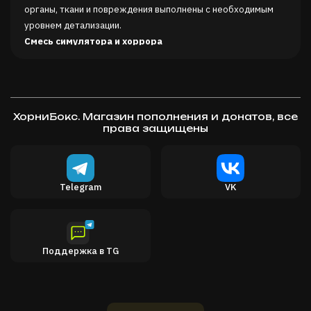
органы, ткани и повреждения выполнены с необходимым
уровнем детализации.
Смесь симулятора и хоррора
Будьте внимательны и кропотливо трудитесь, переживая
жуткие моменты в сюжетном режиме. Или поборите свой
страх и станьте студентом-патологоанатомом в режиме
аутопсии.
ХорниБокс. Магазин пополнения и донатов, все
права защищены
Telegram
VK
Поддержка в TG