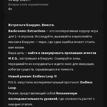
Возрастное ограничение
0+
Встретьте Бэкрумс. Вместе.
Backrooms: Extractions
— это кооперативная хоррор-игра
для 1–6 игроков. Исследуйте, выживайте и выполняйте
миссии в Бэкрумс — мире, где одна ошибка может стоить
вам жизни.
Ваша цель —
найти и эвакуировать пропавших агентов
M.E.G.
, застрявших в Бэкрумс. Сканируйте зоны,
передавайте их координаты и ждите окно для эвакуации,
избегая существ, скрывающихся в темноте.
Новый режим: Endless Loop ♾️
M.E.G. запустила экспериментальный протокол:
Endless
Loop
.
Режим, представляющий собой
бесконечную
последовательность уровней
, где сложность растёт с
каждым этапом.