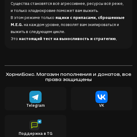
Существа становятся всё агрессивнее, ресурсы всё реже,
и только хладнокровие поможет вам выжить.
В этом режиме только
ящики с припасами, сброшенные
M.E.G.
на каждом уровне, позволят вам экипироваться и
выжить в следующем цикле.
Это
настоящий тест на выносливость и стратегию
,
предназначенный для самых опытных агентов.
Одиночная или кооперативная игра до 6 игроков
Играйте в одиночку для интенсивного и клаустрофобного
опыта или объединяйтесь с другими игроками, чтобы
ХорниБокс. Магазин пополнения и донатов, все
координировать эвакуации.
права защищены
Коммуникация жизненно важна
:
встроенный
голосовой чат (VOIP) усиливает напряжение
, ведь
существа тоже могут вас услышать.
Telegram
VK
Геймплей эвакуации
Ваша миссия — не убежать, а
спасти
.
Каждая операция требует
обнаружить застрявших
агентов M.E.G.
, передать их координаты и обеспечить их
Поддержка в TG
эвакуацию.