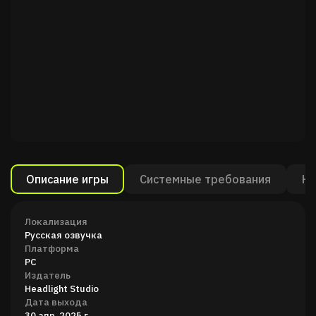
Описание игры
Системные требования
Ка
Локализация
Русская озвучка
Платформа
PC
Издатель
Headlight Studio
Дата выхода
30 апр. 2025 г.