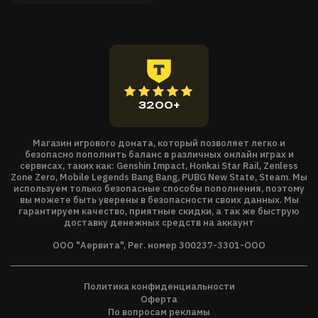
Каждая успешная миссия приносит ценные ресурсы и
повышает вашу репутацию в M.E.G., открывая новые
инструменты, уровни и облики.
Доступные уровни
Исследуйте
7 уникальных локаций
:
Lobby · Habitable Zone · Paradise · Attic Floorboard · Utility
3200+
Halls · Fun · The Suburbs
Каждая локация предлагает собственные головоломки,
Магазин игрового доната, который позволяет легко и
угрозы и механики эвакуации.
безопасно пополнить баланс в различных онлайн играх и
Новые уровни будут добавляться по мере развития игры,
сервисах, таких как: Genshin Impact, Honkai Star Rail, Zenless
Zone Zero, Mobile Legends Bang Bang, PUBG New State, Steam. Мы
расширяя игровой опыт.
используем только безопасные способы пополнения, поэтому
вы можете быть уверены в безопасности своих данных. Мы
Существа с уникальным поведением
гарантируем качество, приятные скидки, а так же быструю
Выживите, столкнувшись с
6 основными угрозами
:
доставку денежных средств на аккаунт
Smiler, Wretches, Hound, Skin Stealer, Party Goer и Balloons.
ООО "Аервита", Рег. номер 300237-3301-ООО
Каждое существо обладает собственным поведением,
звуками и зоной влияния. Некоторые, например
шары из
уровня Fun
, кажутся безвредными, пока не покажут свою
Политика конфиденциальности
Оферта
истинную сущность.
По вопросам рекламы
Наблюдение и понимание их поведения может стать