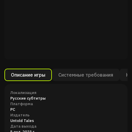
Описание игры
Системные требования
Ка
Локализация
Русские субтитры
Платформа
PC
Издатель
Untold Tales
Дата выхода
5 окт. 2023 г.