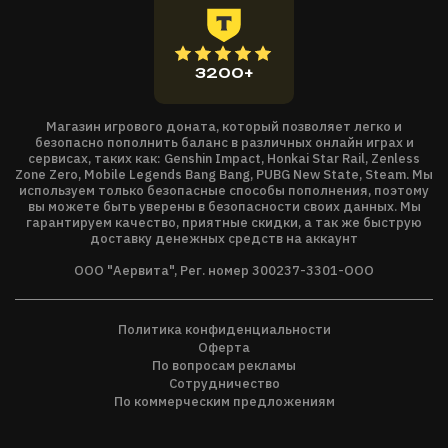
Джоди, другого – для игры за Айден. Играйте так, как вам
хочется.
ПОЛНОСТЬЮ ОПТИМИЗИРОВАНО ДЛЯ ПК
3200+
Версия Beyond: Two Souls для ПК обладает потрясающей
графикой в разрешении 4K, поддерживает 60 кадр/с и
Магазин игрового доната, который позволяет легко и
совместима с ультраширокими мониторами (21:9).
безопасно пополнить баланс в различных онлайн играх и
сервисах, таких как: Genshin Impact, Honkai Star Rail, Zenless
Zone Zero, Mobile Legends Bang Bang, PUBG New State, Steam. Мы
используем только безопасные способы пополнения, поэтому
вы можете быть уверены в безопасности своих данных. Мы
гарантируем качество, приятные скидки, а так же быструю
доставку денежных средств на аккаунт
ООО "Аервита", Рег. номер 300237-3301-ООО
Политика конфиденциальности
Оферта
По вопросам рекламы
Сотрудничество
По коммерческим предложениям