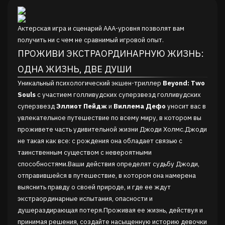
Актерская игра и сценарий ААА-уровня позволят вам
получить ни с чем не сравнимый игровой опыт.
ПРОЖИВИ ЭКСТРАОРДИНАРНУЮ ЖИЗНЬ:
ОДНА ЖИЗНЬ, ДВЕ ДУШИ
Уникальный психологический экшен-триллер
Beyond: Two
Souls
с участием голливудских суперзвезд голливудских
суперзвезд
Эллиот Пейдж
и
Виллема Дефо
уносит вас в
увлекательное путешествие по всему миру, в котором вы
проживете часть удивительной жизни Джоди Холмс.Джоди
не такая как все: с рождения она обладает связью с
таинственным существом с невероятными
способностями.Ваши действия определят судьбу Джоди,
отправившейся в путешествие, в котором она намерена
выяснить правду о своей природе, и где ее ждут
экстраординарные испытания, опасности и
душераздирающая потеря.Проживая ее жизнь, действуя и
принимая решения, создайте насыщенную историю девочки