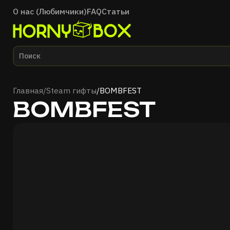
О нас (Любимчики)
FAQ
Статьи
Главная
Главная
/
Steam гифты
/
BOMBFEST
BOMBFEST