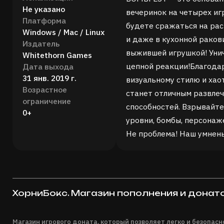
Не указано
вечеринок на четырех иг
Платформа
будете сражаться на рас
Windows / Mac / Linux
и даже в кухонной раков
Издатель
выжившей игрушкой! Уни
Whitethorn Games
цепной реакции!
Благода
Дата выхода
31 янв. 2019 г.
визуальному стилю и ха
Возрастное
станет отличным развлеч
ограничение
способностей. Взрывайте
0+
уровни, бомбы, персонаж
Не проблема! Наш умнен
ХорниБокс. Магазин пополнения и донат
Магазин игрового доната, который позволяет легко и безопас