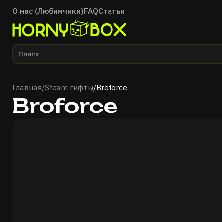
О нас (Любимчики)
FAQ
Статьи
Главная
Главная
/
Steam гифты
/
Broforce
Broforce