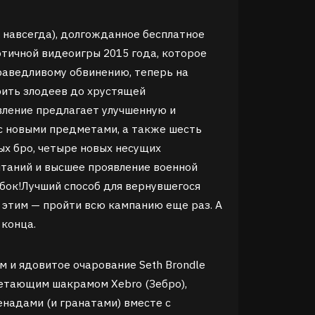
R
ce навсегда), долгожданное бесплатное
тичной видеоигры 2015 года, которое
раведливому обвинению, теперь на
рить злодеев до хрустящей
вление предлагает улучшенную и
 новыми предметами, а также шесть
х бро, четыре новых несущих
таний и высшее проявление военной
бок!Лучший способ для вернувшегося
 этим — пройти всю кампанию еще раз. А
 конца.
м и ядовитое очарование Seth Brondle
летающим шакрамом Xebro (Зебро),
надами (и гранатами) вместе с