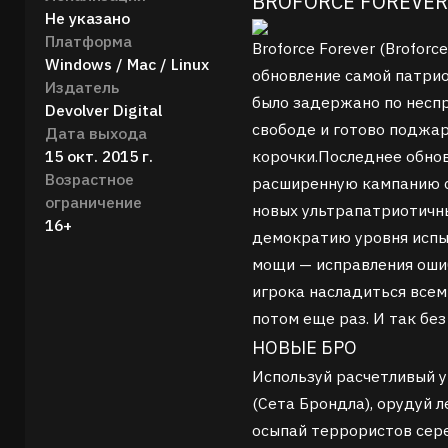
BROFORCE FOREVE
Не указано
Платформа
Broforce Forever (Brofor
Windows / Mac / Linux
обновление самой патрио
Издатель
было задержано по несп
Devolver Digital
свободе и готово поджа
Дата выхода
15 окт. 2015 г.
корочки.Последнее обно
Возрастное
расширенную кампанию с
ограничение
новых ультрапатриотичны
16+
демократию уровня испы
мощи — исправления оши
игрока насладиться всем
потом еще раз. И так без
НОВЫЕ БРО
Используй расчетливый у
(Сета Брондла), орудуй 
осыпай террористов сере