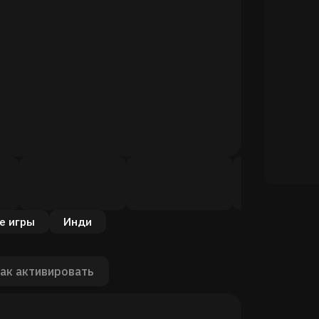
е игры
Инди
ак активировать