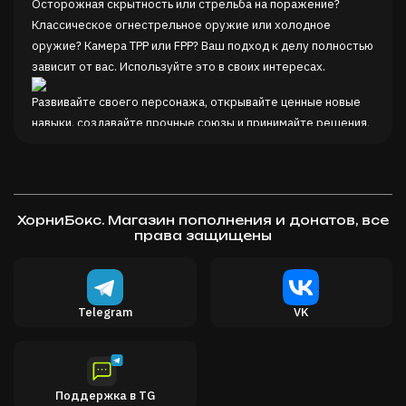
Осторожная скрытность или стрельба на поражение?
Классическое огнестрельное оружие или холодное
оружие? Камера TPP или FPP? Ваш подход к делу полностью
зависит от вас. Используйте это в своих интересах.
Развивайте своего персонажа, открывайте ценные новые
навыки, создавайте прочные союзы и принимайте решения,
которые повлияют на весь мир.
Выбор, который вы делаете в игре, позволит вам открыть
для себя нелинейный сюжет и увидеть один из нескольких
возможных финалов. Все происходит по какой-то причине и
ХорниБокс. Магазин пополнения и донатов, все
права защищены
имеет свою цену.
Стройте, улучшайте, укрепляйте и настраивайте свою базу,
создавая не только место, где вы можете создавать и
Telegram
VK
улучшать свои предметы, но и безопасное убежище для
вас и других исследователей Чернобыля.
Поддержка в TG