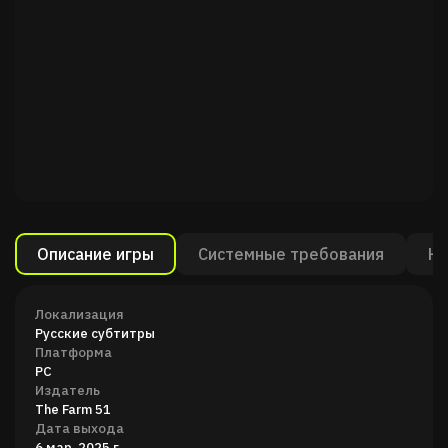
Описание игры
Системные требования
Ка
Локализация
Русские субтитры
Платформа
PC
Издатель
The Farm 51
Дата выхода
6 мар. 2025 г.