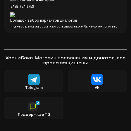
Большой выбор вариантов диалогов
Жесткие временные рамки вынуждают быстро принимать
решения, влияющих на весь ход следствия
Видео с реальными актерами
Множество подходов к поиску разгадок
Несколько сюжетных концовок
ХорниБокс. Магазин пополнения и донатов, все
Разнообразие вариантов повторного прохождения
права защищены
Мрачная атмосфера
Telegram
VK
Поддержка в TG