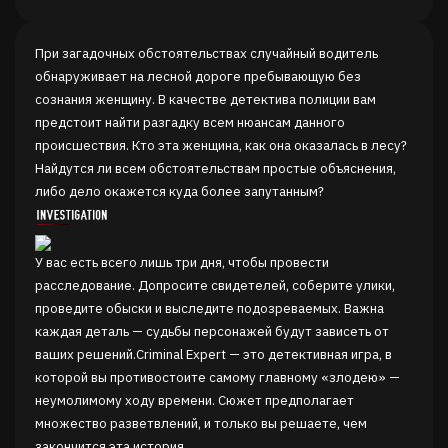
При загадочных обстоятельствах случайный водитель
обнаруживает на лесной дороге пребывающую без
сознания женщину. В качестве детектива полиции вам
предстоит найти разгадку всем нюансам данного
происшествия. Кто эта женщина, как она оказалась в лесу?
Найдутся ли всем обстоятельствам простые объяснения,
либо дело окажется куда более запутанным?
У вас есть всего лишь три дня, чтобы провести
расследование. Допросите свидетелей, соберите улики,
проведите обыски и выследите подозреваемых. Важна
каждая деталь — судьбы персонажей будут зависеть от
ваших решений.Criminal Expert — это детективная игра, в
которой вы противостоите самому главному «злодею» —
неумолимому ходу времени. Сюжет предполагает
множество разветвлений, и только вы решаете, чем
закончится эта история.