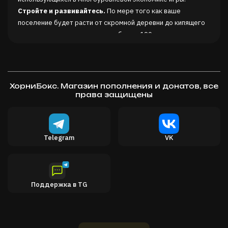
Стройте и развивайтесь.
По мере того как ваше
поселение будет расти от скромной деревни до кипящего
жизнью города вам откроются более 190 различных
зданий. С ростом процветания и поселение будет
привлекать новых жителей, а городской центр и жильё
пройдут несколько стадий развития, а благодаря древу
технологий с более чем 140 элементами вы сможете
ХорниБокс. Магазин пополнения и донатов, все
лично проследить за этим развитием. Улучшайте
права защищены
производственные здания, чтобы повысить их
эффективность и получить возможность создавать более
сложные предметы. Постройте храм и направляйте своих
Telegram
VK
поселенцев с помощью обнаруживаемых по миру реликвий.
Развитая система сельского хозяйства.
Выбирайте из
12 видов сельскохозяйственных культур с разными
характеристиками и организуйте севооборот, чтобы
Поддержка в TG
сохранить плодородность почвы, не потерять урожай из-за
засухи или заморозков и предотвратить болезни растений.
Возделывайте поля, удаляйте сорняки и камни, повышайте
плодородность и регулируйте состав почвы, чтобы