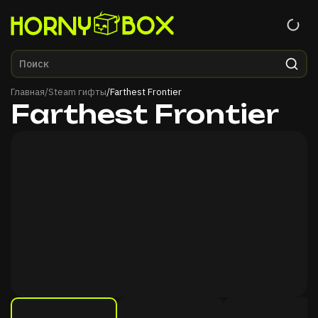
Главная
Главная
/
Steam гифты
/
Farthest Frontier
Farthest Frontier