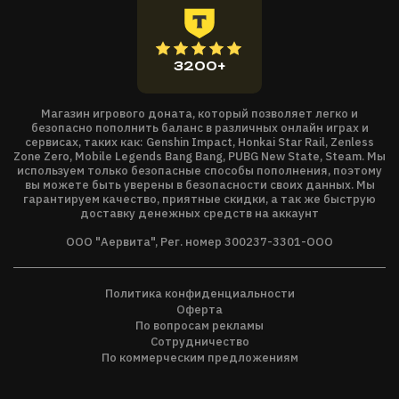
получить максимальный урожай и прокормить растущее
население.
Продвинутая симуляция города.
Поселенцы живут
3200+
своей жизнью и выполняют работу в реальном времени.
Понаблюдайте, как они переносят сырьё из отдалённых
рудников в город для последующей переработки и
Магазин игрового доната, который позволяет легко и
безопасно пополнить баланс в различных онлайн играх и
создания предметов или доставляют пищу и
сервисах, таких как: Genshin Impact, Honkai Star Rail, Zenless
произведённые предметы в жилища, на базар либо на
Zone Zero, Mobile Legends Bang Bang, PUBG New State, Steam. Мы
используем только безопасные способы пополнения, поэтому
склады хранения. Развивайте дорожную сеть, стройте
вы можете быть уверены в безопасности своих данных. Мы
повозки и улучшайте методы хранения, чтобы
гарантируем качество, приятные скидки, а так же быструю
доставку денежных средств на аккаунт
оптимизировать перемещение товаров и предотвратить их
порчу.
ООО "Аервита", Рег. номер 300237-3301-ООО
Случайные карты.
Благодаря случайной генерации
ландшафта и ресурсов каждая игровая партия будет
Политика конфиденциальности
уникальной. Уникальное природное разнообразие карт
Оферта
повышает реиграбельность, а экстремальные карты
По вопросам рекламы
создают уникальные испытания. Игроки могут
Сотрудничество
регулировать количество водоёмов и гор на местности, а
По коммерческим предложениям
также вручную настраивать доступность тех или иных
ресурсов.