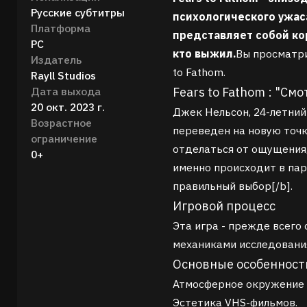
Русские субтитры
психологического ужас
Платформа
представляет собой ко
PC
кто выжил.
Вы просматри
Издатель
to Fathom.
Rayll Studios
Дата выхода
Fears to Fathom : "См
20 окт. 2023 г.
Джек Нельсон, 24-летний
Возрастное
переведен на новую точку
ограничение
отделаться от ощущения, 
0+
именно происходит в пар
правильный выбор[/b].
Игровой процесс
Эта игра - прежде всего 
механиками исследования
Основные особенност
Атмосферное окружение 
Эстетика VHS-фильмов.