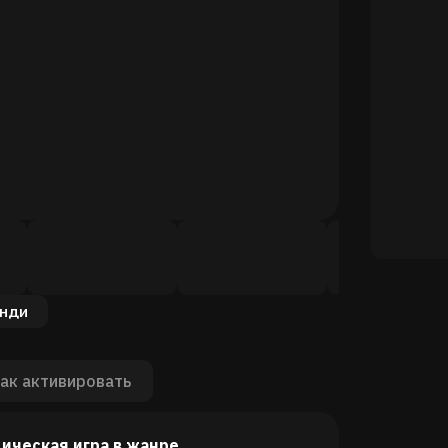
нди
ак активировать
одическая игра в жанре