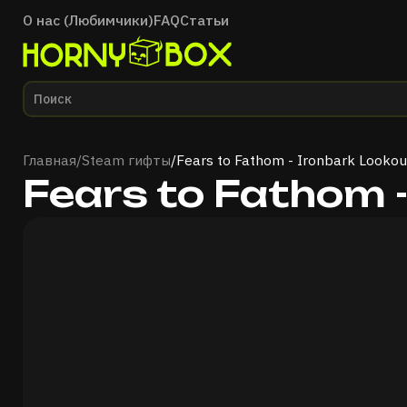
О нас (Любимчики)
FAQ
Статьи
Главная
Главная
/
Steam гифты
/
Fears to Fathom - Ironbark Lookou
Fears to Fathom 