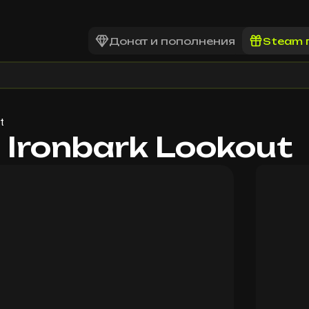
Донат и пополнения
Steam 
t
- Ironbark Lookout