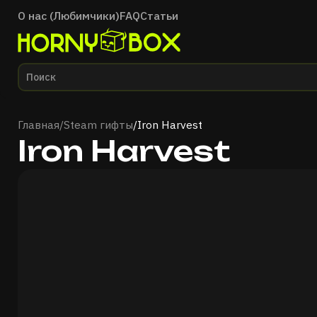
О нас (Любимчики)
FAQ
Статьи
Главная
Главная
/
Steam гифты
/
Iron Harvest
Iron Harvest