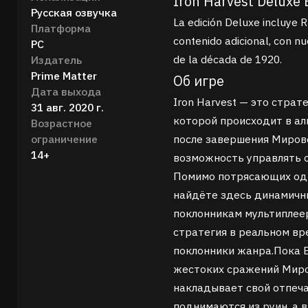
Iron Harvest Deluxe 
Русская озвучка
La edición Deluxe incluye R
Платформа
contenido adicional, con n
PC
de la década de 1920.
Издатель
Prime Matter
Об игре
Дата выхода
Iron Harvest — это страт
31 авг. 2020 г.
которой происходит в ал
Возрастное
ограничение
после завершения Мирово
14+
возможность управлять 
Помимо потрясающих оди
найдёте здесь динамичны
поклонникам мультиплеер
стратегия в реальном вр
поклонники жанра.Пока 
жестоких сражений Миро
накладывает свой отпеча
поднимаются из руин, а 