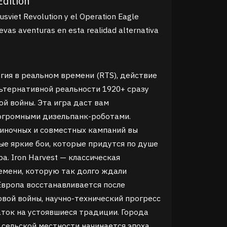
Edition
usviet Revolution y el Operation Eagle
uevas aventuras en esta realidad alternativa
егия в реальном времени (RTS), действие
ьтернативной реальности 1920+ сразу
й войны. Эта игра даcт вам
огромными дизельпанк-роботами.
ночных и совместных кампаний вы
е яркие бои, которые придутся по душе
а. Iron Harvest — классическая
емени, которую так долго ждали
Европа восстанавливается после
вой войны, научно-технический прогресс
ток на устоявшиеся традиции. Города
в сельской местности начинается эпоха