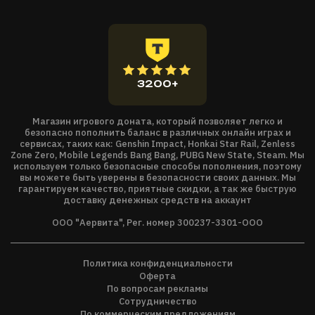
Всякое решение и даже малейший шаг имеют значение.
Используйте укрытия, ловушки, фланговые и
потенциальные атаки, а также систему бдительности,
чтобы обратить ход событий в свою пользу. Иногда ключ к
успеху — тщательно продуманный план, а иногда —
3200+
молниеносный бросок. Порой успех будет зависеть
исключительно от состава отряда.
Магазин игрового доната, который позволяет легко и
Герои из бездны
безопасно пополнить баланс в различных онлайн играх и
сервисах, таких как: Genshin Impact, Honkai Star Rail, Zenless
В Legion IX представлено 6 уникальных героев из бездны,
Zone Zero, Mobile Legends Bang Bang, PUBG New State, Steam. Мы
мечтающих завоевать загадочный Авалон. Повышайте
используем только безопасные способы пополнения, поэтому
вы можете быть уверены в безопасности своих данных. Мы
уровень, получайте очки навыков и открывайте деревья
гарантируем качество, приятные скидки, а так же быструю
навыков. Собирайте добычу и снаряжение, создавайте
доставку денежных средств на аккаунт
сотни артефактов и набирайте невиданную и
ООО "Аервита", Рег. номер 300237-3301-ООО
смертоносную силу.
Разнообразие умений
Политика конфиденциальности
Справляйтесь с суровыми испытаниями с помощью навыков,
Оферта
абсолютных умений и умений мира. Рискуйте и пробуйте
По вопросам рекламы
варианты стратегии, ведь герои не умирают в конце миссий.
Сотрудничество
По коммерческим предложениям