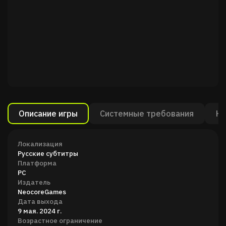
Описание игры
Системные требования
Ка
Локализация
Русские субтитры
Платформа
PC
Издатель
NeocoreGames
Дата выхода
9 мая. 2024 г.
Возрастное ограничение