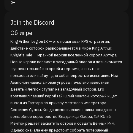
0+
Join the Discord
Об игре
King Arthur: Legion IX — это пошаговая RPG-стратегия,
действие которой разворачивается в мире King Arthur:
Knight's Tale — мрачной версии вселенной короля Артура.
Новые игроки попадут в загадочный Авалон и познакомятся
с увлекательной историей и героями, а опытные
пользователи найдут для себя непростые испытания. Над
Авалоном нависла новая угроза: печально известный
Девятый легион ступил на загадочный остров. Его
возглавил павший герой Гай Юлий Ментон, который ищет
выход из Тартара по приказу мертвого императора
Септимия Суллы. Когда демонические воины попадают в
волшебное королевство Владычицы Озера, Гай Юлий
Ментон решает захватить остров и создать Вечный Рим.
Однако сначала ему предстоит собрать потерянный