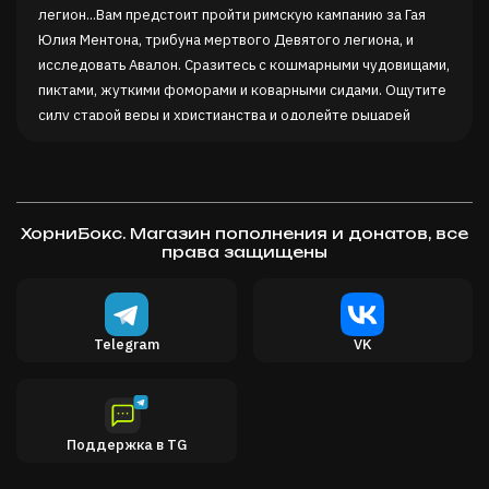
легион...Вам предстоит пройти римскую кампанию за Гая
Юлия Ментона, трибуна мертвого Девятого легиона, и
исследовать Авалон. Сразитесь с кошмарными чудовищами,
пиктами, жуткими фоморами и коварными сидами. Ощутите
силу старой веры и христианства и одолейте рыцарей
Круглого стола сэра Мордреда в 15 уникальных миссиях.
Найдите, восстановите и защитите обломки римской
колонии на Авалоне и отыщите путь к победе. В конце
кампании вам предстоит выбрать, останетесь ли вы
ХорниБокс. Магазин пополнения и донатов, все
могучим демоном или отвергнете императора Суллу и
права защищены
вернете себе человеческий облик.
Ролевое тактическое приключение
Погрузитесь в уникальную игру, которая сочетает в себе
Telegram
VK
пошаговую стратегию и классическую RPG. Руководите
отрядом из 5-6 героев, исследуйте и захватывайте земли
Авалона. Вам предстоит участвовать в продуманных боях,
принимать сложные решения, развивать героев и
Поддержка в TG
восстанавливать Новый Рим.
Проверка стратегических навыков