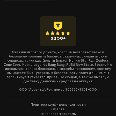
вражеской территории. Ведите свои войска на земли,
занятые Жадностью, но имейте в виду: враг вряд ли сдастся
без боя. Соберите армию побольше и убедитесь, что бойцы
хорошо подготовлены к сражению.
Приобретя Kingdom Two Crowns, вы получите доступ не
только к основной игре, но и к нескольким бесплатным
дополнениям :
3200+
Shogun
: отправляйтесь в земли, созданные по образу и
подобию феодальной Японии. Станьте непобедимым
Магазин игрового доната, который позволяет легко и
воином (или даже воительницей), заручитесь поддержкой
безопасно пополнить баланс в различных онлайн играх и
сервисах, таких как: Genshin Impact, Honkai Star Rail, Zenless
ниндзя, командуйте войсками, оседлав настоящего цилиня,
Zone Zero, Mobile Legends Bang Bang, PUBG New State, Steam. Мы
и напишите новый «Трактат о стратегии», пока будете
используем только безопасные способы пополнения, поэтому
вы можете быть уверены в безопасности своих данных. Мы
выбивать отряды Жадности из бамбуковых рощ.
гарантируем качество, приятные скидки, а так же быструю
Dead Lands
: добро пожаловать в темное королевство.
доставку денежных средств на аккаунт
Здесь вас будут ждать уникальные монархи, явившиеся в
ООО "Аервита", Рег. номер 300237-3301-ООО
этот мир прямиком из готической «метроидвании»
Bloodstained.
Challenge Islands
: полностью соответствуя своему
Политика конфиденциальности
названию, это дополнение не позволит расслабиться и
Оферта
По вопросам рекламы
заскучать даже самым опытным монархам, прошедшим