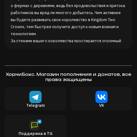
о фермах с деревнями, ведь без продовольствия и притока
работников вы вряд ли многого добьетесь. Чем активнее
вы будете развивать свое королевство в Kingdom Two
Crowns, тем быстрее получите доступ к новым воинам и
технологиям.
За стенами вашего королевства простирается огромный
мир, полный тайн и загадок. Пробирайтесь сквозь дремучие
чащи, изучайте руины, ищите сокровища и раскрывайте
древние тайны, чтобы обрести знания, необходимые
настоящему монарху. Таинственные артефакты и
ХорниБокс. Магазин пополнения и донатов, все
мифологические чудовища прилагаются!
права защищены
Когда на ваше королевство опускается ночь, приходят они
– орды Жадности. Созывайте лучников и пехотинцев,
расставляйте осадные орудия, воодушевляйте воинов и
сами собирайтесь с духом – ведь каждую ночь вам
Telegram
VK
потребуются все ваши навыки стратегии и тактики (а также
свежеобретенные артефакты и способности), чтобы
отразить набегающие волны врагов.
Любой монарх знает, что лучшая война – та, что идет на
Поддержка в TG