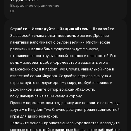
Возрастное ограничение
0+
Стройте – Исследуйте – Защищайтесь – Покоряйте
За завесой тумана лежат неведомые земли. Древние
памятники напоминают о былом величии. Мистические
реликвии и волшебные существа ждут монарха,
отправившегося в путь, полный загадок и опасностей. Его
цель – завоевать себе королевство и защитить его от
вражеских орд в Kingdom Two Crowns, уникальной игре в
известной серии Kingdom. Седлайте верного скакуна и
странствуйте по двухмерному миру, вербуйте воинов и
работников и дайте отпор войскам Жадности,
покушающимся на ваши казну и корону.
Правьте королевством в одиночку или позовите на помощь
друга – в Kingdom Two Crowns доступен режим совместной
игры для двоих монархов.
Заложите основы процветающего королевства: возводите
мощные стены, стройте защитные башни, но не забывайте и