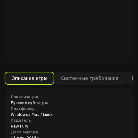
Описание игры
Системные требования
Ка
Локализация
Русские субтитры
Платформа
Windows / Mac / Linux
Издатель
Raw Fury
Дата выхода
11 дек. 2018 г.