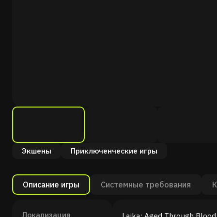
Экшены
Приключенческие игры
Описание игры
Системные требования
К
Локализация
Laika: Aged Through Blo