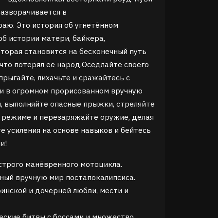
разворачивается в
аю. Это история об угнетённом
об истории матери, байкера,
оторая становится на бесконечный путь
 что потерял её народ.Оседлайте своего
прыгайте, лихачьте и сражайтесь с
и в огромном прорисованном вручную
и, выполняйте опасные прыжки, стреляйте
м режиме и перезаряжайте оружие, делая
те усиления на основе навыков и бейтесь
и!
устрого манёвренного мотоцикла.
ный вручную мир постапокалипсиса.
ринской и дочерней любви, мести и
еские битвы с боссами и множество