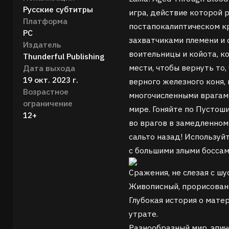
Русские субтитры
игра, действие которой 
Платформа
постапокалиптическом кр
PC
захватчиками племени и 
Издатель
воительницы и койота, к
Thunderful Publishing
мести, чтобы вернуть то,
Дата выхода
19 окт. 2023 г.
верного железного коня, 
Возрастное
многочисленными врагам
ограничение
мире. Гоняйте по Пустош
12+
во врагов в замедленно
сальто назад! Используй
с большими злыми боссам
Сражения, не слезая с ш
Живописный, прорисован
Глубокая история о мате
утрате.
Разнообразный мир, эпич