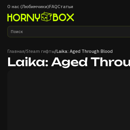
О нас (Любимчики)
FAQ
Статьи
Главная
Главная
/
Steam гифты
/
Laika: Aged Through Blood
Laika: Aged Thro