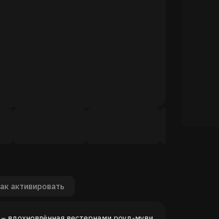
ак активировать
od – вдохновлённая вестернами роуд-муви