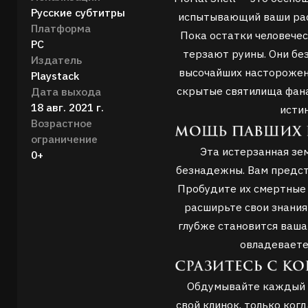
Русские субтитры
испытывающий ваши рас
Платформа
Пока остатки человечес
PC
терзают руины. Они бе
Издатель
высочайших настороженн
Playstack
скрытые святилища фана
Дата выхода
18 авг. 2021 г.
исти
Возрастное
ограничение
Эта истерзанная зем
0+
безнадежны. Вам предст
Пробудите их смертные 
расширьте свои знания
глубже становится ваша 
овладеваете
Обдумывайте каждый ш
свой клинок, только ког