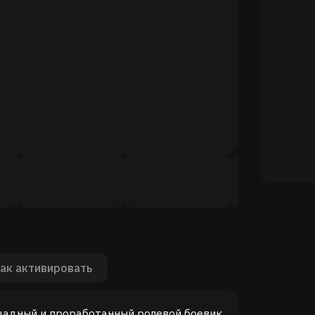
ак активировать
ощадный и проработанный ролевой боевик,