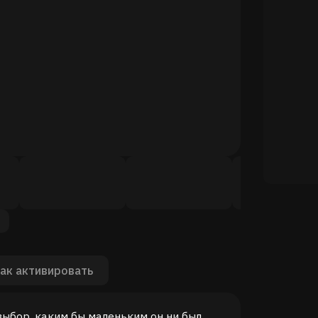
ак активировать
выбор, каким бы маленьким он ни был,