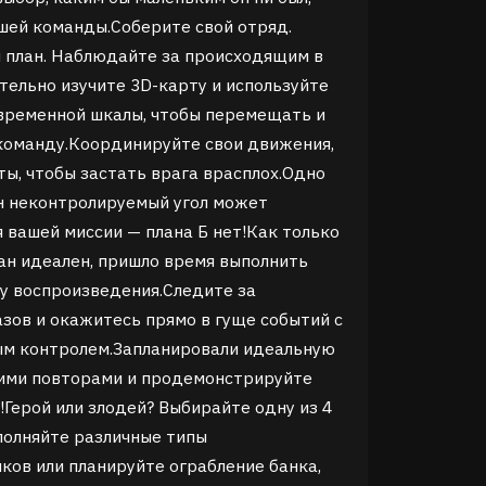
шей команды.Соберите свой отряд.
 план. Наблюдайте за происходящим в
тельно изучите 3D-карту и используйте
временной шкалы, чтобы перемещать и
команду.Координируйте свои движения,
ты, чтобы застать врага врасплох.Одно
н неконтролируемый угол может
 вашей миссии — плана Б нет!
Как только
лан идеален, пришло время выполнить
у воспроизведения.Следите за
зов и окажитесь прямо в гуще событий с
м контролем.Запланировали идеальную
ими повторами и продемонстрируйте
!
Герой или злодей? Выбирайте одну из 4
полняйте различные типы
ков или планируйте ограбление банка,