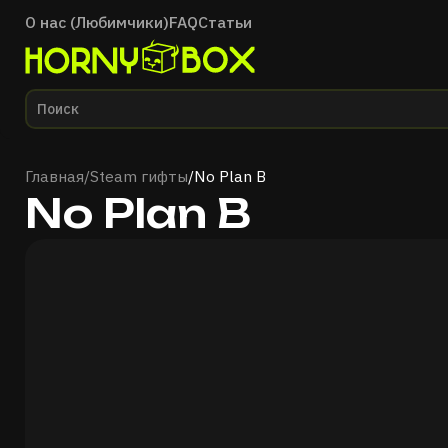
О нас (Любимчики)
FAQ
Статьи
Главная
Главная
/
Steam гифты
/
No Plan B
No Plan B