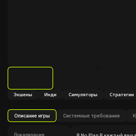
Экшены
Инди
Симуляторы
Стратегии
Описание игры
Системные требования
К
Локализация
В No Plan B каждый ваш 