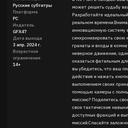
Русские субтитры
может решить судьбу ва
Платформа
Разработайте идеальный
PC
реальном времени.
Внима
Издатель
инновационную систему 
GFX47
синхронизировать свою 
Дата выхода
3 апр. 2024 г.
гранаты и входы в комна
Возрастное
неверное движение, оди
ограничение
оказаться фатальным для
14+
вы убедитесь, что ваш п
действия и нажать кнопк
выполнением своих прика
помощью камеры с полны
миссию? Поделитесь сво
свои тактические навыки
доступных фракций и вы
миссий.Спасайте заложни