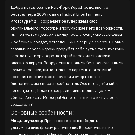
Добро пожаловать в Нью-Йорк Зеро.Продолжение
бестселлера 2009 года от Radical Entertainment –
Prototype® 2
– сохраняет безудержный хаос
оригинального Prototype и приумножает его возможности.
Вы – сержант Джеймс Хеллер, муж и отец покойных жены
и ребенка и солдат, оставленный на верную смерть.С новым
главным героем игроки прорубят себе путь сквозь пустоши
города Нью-Йорк Зеро, который пережил эпидемию
опасного вируса. Вооруженные новыми беспрецедентными
возможностями, вы постепенно нарастите огромный
арсенал генетического оружия и смертоносных
биологических сверхспособностей. Охотьтесь, убивайте,
поглощайте. Делайте все ради единственной цели –
убить… Алекса… Мерсера! Вы готовы уничтожить своего
создателя?
Основные особенности:
Мощь щупалец:
Приготовьтесь высвободить
ультимативную форму разрушения. Всесокрушающие
щупальца сержанта Джеймса Хеллера позволят вам