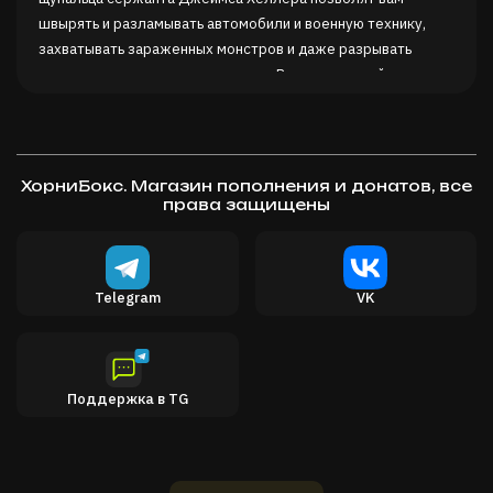
швырять и разламывать автомобили и военную технику,
захватывать зараженных монстров и даже разрывать
группы врагов в кровавые клочья. Выпустите свой
внутренний ад!
Создайте своего убийцу:
Prototype 2 дает вам
возможность самим скрестить разрушительные
возможности новых мутаций и создать свой собственный
ХорниБокс. Магазин пополнения и донатов, все
Прототип. Быстрое передвижение? Острые лезвия? Или
права защищены
даже расширенная маскировка? Выбор за вами!
Охотьтесь — убивайте — меняйтесь:
Теперь вы можете
выследить любого врага своим внутренним сонаром!
Telegram
VK
Сержант Джеймс Хеллер привносит новое измерение во
вселенную Prototype, которое позволит вам охотиться,
убивать и становиться любым, кто встанет на вашем пути.
Превратитесь в солдата, ученого или кого угодно,
Поддержка в TG
поглотите их воспоминания и получите новые способности.
Таких возможностей у вас не будет больше нигде!
Обуздайте дьявола:
Испытайте захватывающую историю
сержанта Джеймса Хеллера и попытайтесь сокрушить