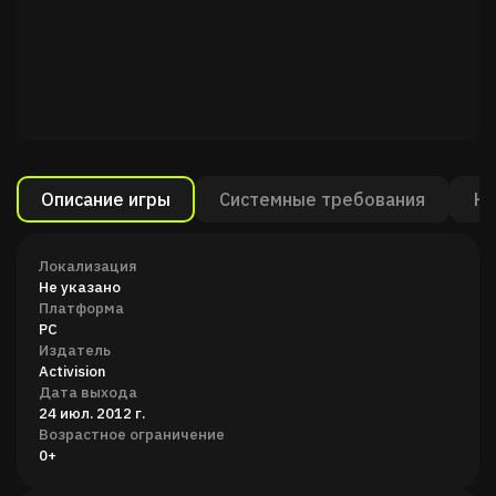
Описание игры
Системные требования
Ка
Локализация
Не указано
Платформа
PC
Издатель
Activision
Дата выхода
24 июл. 2012 г.
Возрастное ограничение
0+