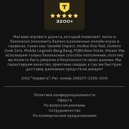
самого дьявола… Алекса Мерсера. Борьба различных
фракций за контроль над инфекцией на фоне руин Нью-
Йорк Зеро делает Prototype 2 самым ярким событием 2012
3200+
года в мире видеоигр!
Размер имеет значение:
Благодаря уникальной
технологии «Titanium 2.0», Prototype 2 превзойдет
Магазин игрового доната, который позволяет легко и
безопасно пополнить баланс в различных онлайн играх и
ожидания игроков от экшена с открытым миром. Станьте
сервисах, таких как: Genshin Impact, Honkai Star Rail, Zenless
свидетелем того, как зараженные чудовища размером с
Zone Zero, Mobile Legends Bang Bang, PUBG New State, Steam. Мы
используем только безопасные способы пополнения, поэтому
целое здание крушат улицы города, в то время как вы
вы можете быть уверены в безопасности своих данных. Мы
парите над целыми отрядами прекрасно обученных солдат
гарантируем качество, приятные скидки, а так же быструю
доставку денежных средств на аккаунт
«Черного дозора». Prototype 2: больше, развязней, лучше!
Нью-Йорк Зеро: совершенно новое поле для охоты!
ООО "Аервита", Рег. номер 300237-3301-ООО
Нью-Йорк, который человечество знало и любило, больше
не существует… Теперь это Нью-Йорк Зеро или, если
Политика конфиденциальности
проще, NYZ.
Оферта
Открытый мир
PROTOTYPE 2
разделен на три различных
По вопросам рекламы
зоны. Хорошо защищенная военными зеленая зона,
Сотрудничество
переполненные беженцами и закрытые на карантин
По коммерческим предложениям
трущобы желтой зоны, искореженная войной кошмарная
красная зона — в таких городах игроки еще не бывали. Дом