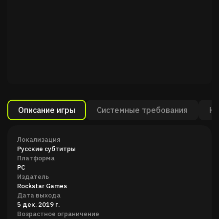
Описание игры
Системные требования
Ка
Локализация
Русские субтитры
Платформа
PC
Издатель
Rockstar Games
Дата выхода
5 дек. 2019 г.
Возрастное ограничение