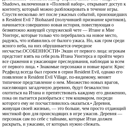
Shadows, включенная в «Полевой набор», открывает доступ к
контенту, который можно разблокировать в течение игры.
Спустя несколько лет после ужасных событий, произошедших
в Resident Evil 7 Biohazard (получившей признание критиков),
начинается совершенно новая история, повествующая о
безмятежно живущей супружеской чете — Итане и Мие
Уинтерс, которые только что перебрались на новое место,
радуясь, что избавились от былого ужаса. Но, как гром среди
ясного неба, на них обрушивается очередное
несчастье.ОСОБЕННОСТИ• Экшн от первого лица: игрокам
предстоит взять на себя роль Итана Уинтерса и пройти через
все сражения и ужасающие преследования, наблюдая за всем
от первого лица. • Знакомые персонажи и новые враги: Крис
Редфилд всегда был героем в серии Resident Evil, однако его
появление в Resident Evil Village, по-видимому, меняет
типичное представление о нем. Множество новых врагов,
населяющих загадочную деревню, будут безжалостно
охотиться на Итана и препятствовать каждому его движению,
пока он пытается разобраться с тем кошмаром, посреди
которого ему не посчастливилось оказаться.• Деревня,
живущая своей жизнью, — это больше, чем просто отдающий
мистикой фон для происходящих в игре ужасов. Деревня —
персонаж сам по себе с тайнами, которые Итан должен
раскрыть, и ужасами, от которых нужно сбежать.