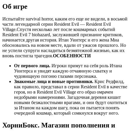
Об игре
Испытайте survival horror, каким его еще не видели, в восьмой
части легендарной серии Resident Evil — Resident Evil
Village.Спустя несколько лет после кошмарных событий
Resident Evil 7 biohazard, заслужившей признание критиков,
начинается другая история. Итан Уинтерс и его жена Миа
обосновались на новом месте, вдали от ужасов прошлого. Но
не успели супруги насладиться безмятежной жизнью, как их
вновь постигла трагедия.
ОСОБЕННОСТИ
От первого лица.
Игроки примут на себя роль Итана
Уинтерса и увидят каждую отчаянную схватку и
чудовищную погоню глазами персонажа.
Знакомые лица и новые противники.
Крис Редфилд,
как правило, представал в серии Resident Evil в качестве
героя, но в Resident Evil Village его образ омрачен
недобрыми намерениями. Загадочная деревня кишит
новыми безжалостными врагами, и они будут охотиться
за Итаном на каждом шагу, пока он пытается понять
очередной кошмар, который сомкнулся вокруг него.
ХорниБокс. Магазин пополнения и