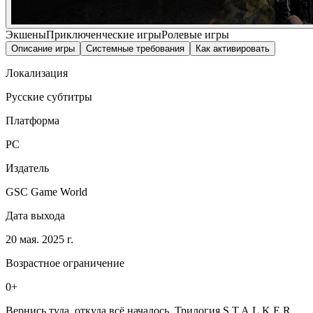
Экшены
Приключенческие игры
Ролевые игры
Описание игры
Системные требования
Как активировать
Локализация
Русские субтитры
Платформа
PC
Издатель
GSC Game World
Дата выхода
20 мая. 2025 г.
Возрастное ограничение
0+
Вернись туда, откуда всё началось. Трилогия S.T.A.L.K.E.R.,