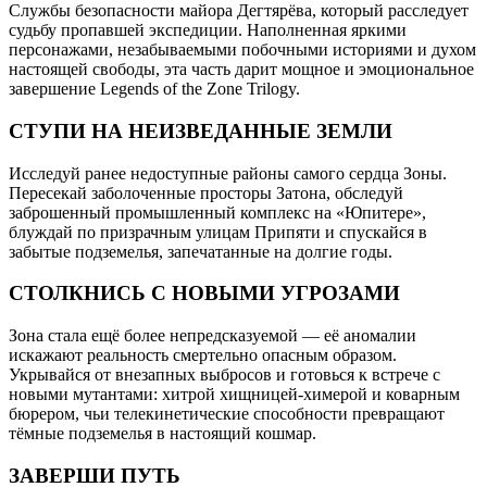
Службы безопасности майора Дегтярёва, который расследует
судьбу пропавшей экспедиции. Наполненная яркими
персонажами, незабываемыми побочными историями и духом
настоящей свободы, эта часть дарит мощное и эмоциональное
завершение Legends of the Zone Trilogy.
СТУПИ НА НЕИЗВЕДАННЫЕ ЗЕМЛИ
Исследуй ранее недоступные районы самого сердца Зоны.
Пересекай заболоченные просторы Затона, обследуй
заброшенный промышленный комплекс на «Юпитере»,
блуждай по призрачным улицам Припяти и спускайся в
забытые подземелья, запечатанные на долгие годы.
СТОЛКНИСЬ С НОВЫМИ УГРОЗАМИ
Зона стала ещё более непредсказуемой — её аномалии
искажают реальность смертельно опасным образом.
Укрывайся от внезапных выбросов и готовься к встрече с
новыми мутантами: хитрой хищницей-химерой и коварным
бюрером, чьи телекинетические способности превращают
тёмные подземелья в настоящий кошмар.
ЗАВЕРШИ ПУТЬ