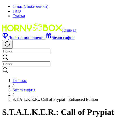
О нас (Любимчики)
FAQ
Статьи
Главная
Донат и пополнения
Steam гифты
Главная
/
Steam гифты
/
S.T.A.L.K.E.R.: Call of Prypiat - Enhanced Edition
S.T.A.L.K.E.R.: Call of Prypiat