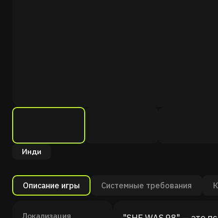
Инди
Описание игры
Системные требования
К
Локализация
"SHE WAS 98" — это п