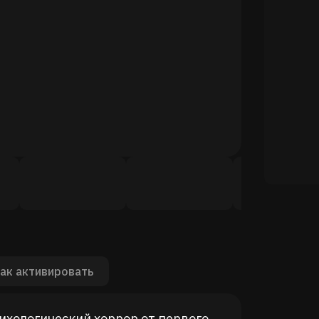
ак активировать
сихологический хоррор от первого