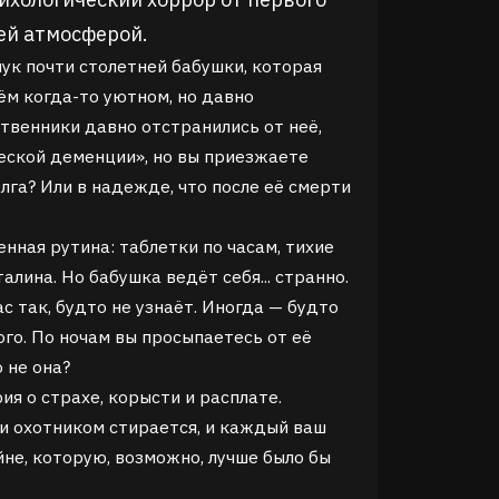
ей атмосферой.
нук почти столетней бабушки, которая
ём когда-то уютном, но давно
венники давно отстранились от неё,
еской деменции», но вы приезжаете
лга? Или в надежде, что после её смерти
нная рутина: таблетки по часам, тихие
алина. Но бабушка ведёт себя... странно.
с так, будто не узнаёт. Иногда — будто
ого. По ночам вы просыпаетесь от её
о не она?
ия о страхе, корысти и расплате.
и охотником стирается, и каждый ваш
йне, которую, возможно, лучше было бы