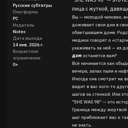
Русские субтитры
лица с жуткой, давящ
Платформа
Вы — молодой человек, в
PC
доживает свои дни в сво
Издатель
Notex
обветшавшем доме. Родст
Дата выхода
медики говорят о «старч
14 янв. 2026 г.
ухаживать за ней — из до
Возрастное
дом
останется вам?
ограничение
Всё начинается как обыде
0+
вечера, запах пыли и нафт
Иногда она смотрит на ва
видит в вас кого-то друг
шагов за стенкой. Или эт
"SHE WAS 98" — это истор
Граница между жертвой 
шаг приближает вас к та
не знать.