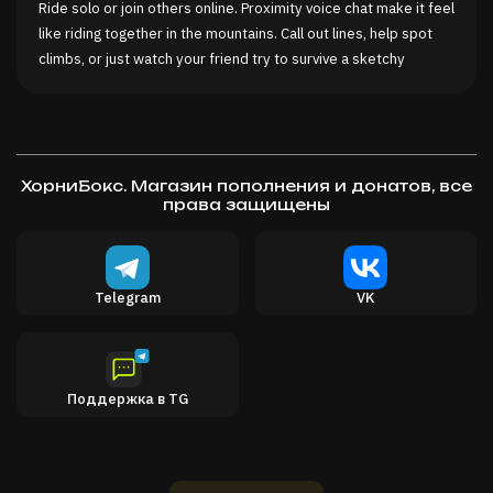
Ride solo or join others online. Proximity voice chat make it feel
like riding together in the mountains. Call out lines, help spot
climbs, or just watch your friend try to survive a sketchy
sidehill.
Record your best runs with replay mode and chase your
friends with drone.
Sledders have mod support and community-made content. You
can download custom wraps and maps from inside the game.
ХорниБокс. Магазин пополнения и донатов, все
права защищены
Key Features
• Physics-based deep snow riding• Huge open backcountry
maps to explore• Licensed sleds from Lynx, Polaris, and Ski-
Doo• Multiplayer with dedicated servers• Proximity voice chat •
Telegram
VK
Replay system with ghost rides• Integrated mod support for
custom maps and wraps• Freeride gameplayI'm still going to
send it
Поддержка в TG