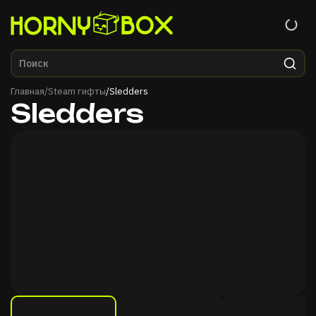
Главная
Главная
/
Steam гифты
/
Sledders
Sledders