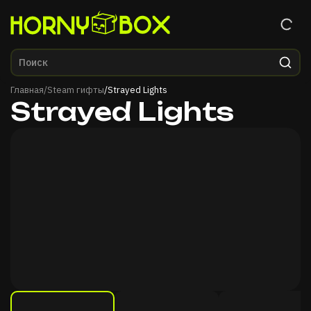
Главная
Главная
/
Steam гифты
/
Strayed Lights
Strayed Lights