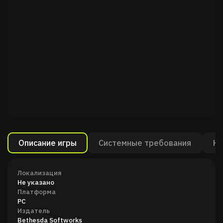
Описание игры
Системные требования
Ка
Локализация
Не указано
Платформа
PC
Издатель
Bethesda Softworks