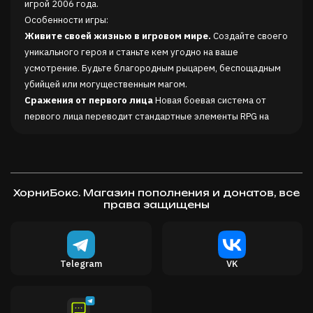
игрой 2006 года.
Особенности игры:
Живите своей жизнью в игровом мире.
Создайте своего
уникального героя и станьте кем угодно на ваше
усмотрение. Будьте благородным рыцарем, беспощадным
убийцей или могущественным магом.
Сражения от первого лица
Новая боевая система от
первого лица переводит стандартные элементы RPG на
новый уровень.
Передовой ИИ
Новый инновационный искусственный
интеллект является одним из главных достояний Oblivion.
Каждый персонаж живет своей жизнью и преследует свои
ХорниБокс. Магазин пополнения и донатов, все
собственные цели. Они самостоятельно принимают
права защищены
решают, когда им пойти спать или есть, сходить в трактир
или в магазин. Невозможно предсказать, что на уме у
определенного персонажа в данный момент.
Освойте новые земли в дополнении «Shivering Isles»
В
Telegram
VK
дополнении Shivering Isles вы попадете в Шигорат, который
делится на Манию и Деменцию. Каким путем пойти решаете
вы сами.