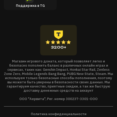
Сразитесь с множествов новых врагов в дополнении
Поддержка в TG
«Shivering Isles»
Шигорат наполнен ужасными и
отвратительными созданиями.
Возродите древний орден в дополнении «Knights of
the Nine»
Орден рыцарей Девяти были распущен давным-
давно. Вам доверена миссия по возрождению ордена и
возвращении ему былой славы.
3200+
Магазин игрового доната, который позволяет легко и
безопасно пополнить баланс в различных онлайн играх и
сервисах, таких как: Genshin Impact, Honkai Star Rail, Zenless
Zone Zero, Mobile Legends Bang Bang, PUBG New State, Steam. Мы
используем только безопасные способы пополнения, поэтому
вы можете быть уверены в безопасности своих данных. Мы
гарантируем качество, приятные скидки, а так же быструю
доставку денежных средств на аккаунт
ООО "Аервита", Рег. номер 300237-3301-ООО
Политика конфиденциальности