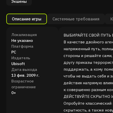
Экшены
Описание игры
Системные требования
К
Локализация
ВЫБИРАЙТЕ СВОЙ ПУТЬ 
Не указано
В качестве двойного аге
Платформа
напряженный путь, полны
PC
стороны и решайте сами,
Издатель
другу приказы террорист
Ubisoft
поддержать, а кому пом
Дата выхода
13 фев. 2009 г.
чтобы не выдать себя и 
Возрастное
действия напрямую влияю
ограничение
к совершенно разным ко
0+
ДЕЙСТВУЙТЕ СКРЫТНО 
Опробуйте классический г
скрытность, а также но