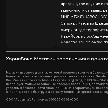
продвинутое оружие и га
зависимости от ваших ре
МИР МЕЖДУНАРОДНОГ
Отправляйтесь из Шанхая
Америки, где террористы
Нью-Йорк и Лос-Анджеле
ИММЕРСИВНОЕ ОКРУЖЕ
Выполняйте задания, где
страшны ни морские льды
ХорниБокс. Магазин пополнения и донат
пылью.
Обратите внимание: сете
Магазин игрового доната, который позволяет легко и безопас
поддерживаются. Сетево
баланс в различных онлайн играх и сервисах, таких как: Genshin 
Rail, Zenless Zone Zero, Mobile Legends Bang Bang, PUBG New Stat
используем только безопасные способы пополнения, поэтому 
уверены в безопасности своих данных. Мы гарантируем качест
скидки, а так же быструю доставку денежных средств на акка
ООО "Аервита", Рег. номер 300237-3301-ООО