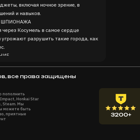
джеты, включая ночное зрение, в
шений и навыков.
О ШПИОНАЖА
 через Косумель в самое сердце
 угрожают разрушить такие города, как
с.
НИЕ
 бы вы ни находились. Сэму Фишеру не
, ни слепящие песчаные бури, ни дым с
ов, все права защищены
вые функции игры больше не
но пополнить
й и совместный режимы недоступны.
Impact, Honkai Star
e, Steam. Мы
вы можете быть
во, приятные
3200+
унт