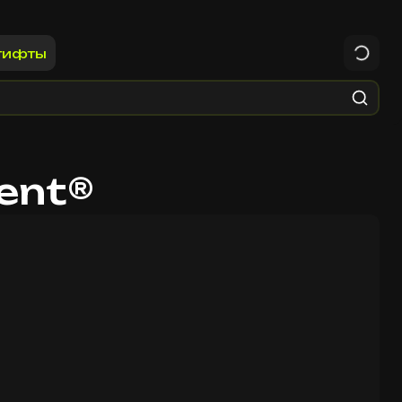
гифты
gent®