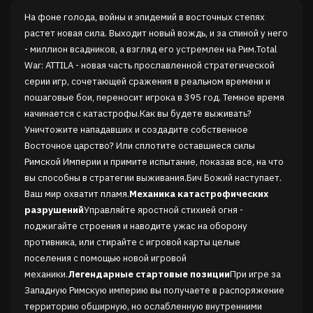
На фоне голода, войны и эпидемий в восточных степях
растет новая сила. Выходит новый вождь, и за спиной у него
- миллион всадников, а взгляд его устремлен на Рим.Total
War: ATTILA - новая часть прославленной стратегической
серии игр, сочетающей сражения в реальном времени и
пошаговые бои, переносит игрока в 395 год. Темное время
начинается с катастрофы.Как вы будете выживать?
Уничтожите нападавших и создадите собственное
Восточное царство? Или сплотите оставшиеся силы
Римской Империи и примите испытание, показав все, на что
вы способны в стратегии выживания.Бич Божий наступает.
Ваш мир охватит пламя.
Механика катастрофических
разрушений
Управляйте яростной стихией огня -
поджигайте строения и наводите ужас на оборону
противника, или стирайте с игровой карты целые
поселения с помощью новой игровой
механики.
Легендарные стартовые позиции
При игре за
Западную Римскую империю вы получаете в распоряжение
территорию обширную, но ослабленную внутренними