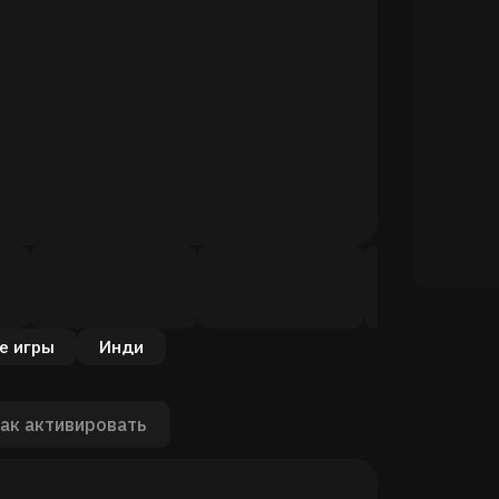
е игры
Инди
ак активировать