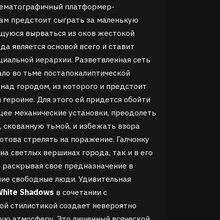
нематографичный платформер-
вам предстоит сыграть за маленькую
ющуюся вырваться из оков жестокой
да является основой всего и ставит
циальной иерархии.
Разветвленная сеть
ало во тьме постапокалиптической
 над городом, из которого и предстоит
героине. Для этого ей придется обойти
ее механические установки, преодолеть
 скованную тьмой, и избежать взора
готова стрелять на поражение. Галчонку
на светлых вершинах города, так и в его
о раскрывая свое предназначение в
ние свободные люди.
Удивительная
White Shadows
в сочетании с
ой стилистикой создает невероятно
ую атмосферу. Это лишенный всяческой