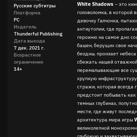
White Shadows
– это ки
Русские субтитры
головоломка, в которой 
Платформа
PC
девочку Галчонка, пыта
Издатель
антиутопии, где пропаган
Thunderful Publishing
героиню на самое дно со
Дата выхода
башен, берущих свое нач
7 дек. 2021 г.
бездны, пронзает небеса
Возрастное
ограничение
сбежать нашей отважной 
14+
перемалывающие все сущ
хрупкую инфраструктуру,
стражи, которая всегда 
предстоит побывать как 
темных глубинах, попутн
месте, где живут послед
архитектура мира игры
великолепной монохромн
глубокую и захватывающ