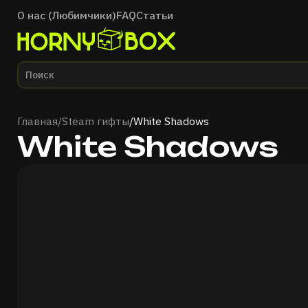
О нас (Любимчики)
FAQ
Статьи
Главная
Главная
/
Steam гифты
/
White Shadows
White Shadows