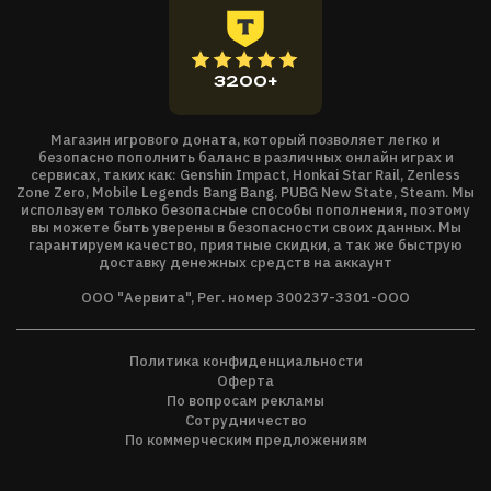
любимую классическую веревку ниндзя.
Новое и классическое оружие
: В вашем распоряжении
3200+
более 80 видов оружия и средств и куча новинок, как,
например, хитрая телефонная батарейка, нежеланный
подарок и удар OMG.
Магазин игрового доната, который позволяет легко и
безопасно пополнить баланс в различных онлайн играх и
сервисах, таких как: Genshin Impact, Honkai Star Rail, Zenless
Лафетные орудия
: Кто сказал, что 80 видов оружия и
Zone Zero, Mobile Legends Bang Bang, PUBG New State, Steam. Мы
средств достаточно? Ландшафт заполнен всевозможными
используем только безопасные способы пополнения, поэтому
вы можете быть уверены в безопасности своих данных. Мы
видам оружия, так что твои воинственно настроенные
гарантируем качество, приятные скидки, а так же быструю
червяки могут наносить ЕЩЕ БОЛЬШЕ разрушений!
доставку денежных средств на аккаунт
Предлагается увлекательный однопользовательский
ООО "Аервита", Рег. номер 300237-3301-ООО
режим, а также локальный и сетевой
многопользовательские битвы
: В Worms W.M.D
Политика конфиденциальности
припасено неимоверное множество тренировочных
Оферта
миссий, боевых миссий и вызовов для любителей играть в
По вопросам рекламы
Сотрудничество
одиночку. Тренируйтесь, а затем разите противников
По коммерческим предложениям
наповал в сетевых битвах, в том числе в рейтинговых боях,
ведь на карте хватит места для максимум 6 игроков с 8