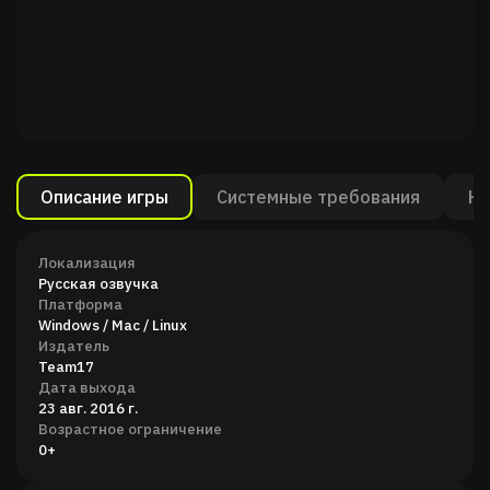
Описание игры
Системные требования
Ка
Локализация
Русская озвучка
Платформа
Windows / Mac / Linux
Издатель
Team17
Дата выхода
23 авг. 2016 г.
Возрастное ограничение
0+