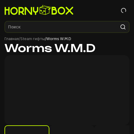
Главная
Главная
/
Steam гифты
/
Worms W.M.D
Worms W.M.D