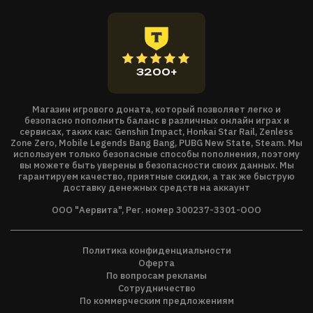
игровых материалах и технических характеристиках между
двумя версиями нет.* Yakuza Kiwami 2 не поддерживает
перенос сохранений из оригинальной версии Yakuza Kiwami
2.
3200+
Магазин игрового доната, который позволяет легко и
безопасно пополнить баланс в различных онлайн играх и
сервисах, таких как: Genshin Impact, Honkai Star Rail, Zenless
Zone Zero, Mobile Legends Bang Bang, PUBG New State, Steam. Мы
используем только безопасные способы пополнения, поэтому
вы можете быть уверены в безопасности своих данных. Мы
гарантируем качество, приятные скидки, а так же быструю
доставку денежных средств на аккаунт
ООО "Аервита", Рег. номер 300237-3301-ООО
Политика конфиденциальности
Оферта
По вопросам рекламы
Сотрудничество
По коммерческим предложениям