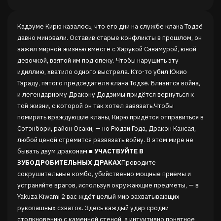
Кадзуме Кирю казалось, что его дни на службе клана Тодзё
давно миновали. Оставив старые конфликты в прошлом, он
зажил мирной жизнью вместе с Харукой Савамурой, юной
девочкой, взятой им под опеку. Чтобы нарушить эту
идиллию, хватило одного выстрела. Кто-то убил Юкио
Тэраду, пятого председателя клана Тодзё. Близится война,
и легендарному Дракону Додзимы придётся вернуться к
той жизни, с которой он так хотел завязать.Чтобы
помирить враждующие кланы, Кирю придётся отправиться в
Сотэнбори, район Осаки, — но Рюдзи Года, Дракон Кансая,
любой ценой стремится развязать войну. В этом мире не
бывать двум драконам.
■ УЧАСТВУЙТЕ В
ЗУБОДРОБИТЕЛЬНЫХ ДРАКАХ
Проводите
сокрушительные комбо, убийственно мощные приёмы и
устраняйте врагов, используя окружающие предметы, — в
Yakuza Kiwami 2 вас ждёт целый мир захватывающих
рукопашных схваток. Здесь каждый удар сродни
столкновению с каменной стеной, а интуитивно понятное