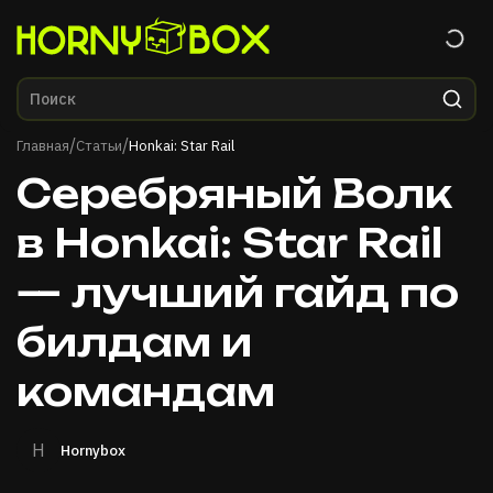
Главная
/
/
Главная
Статьи
Honkai: Star Rail
Серебряный Волк
в Honkai: Star Rail
— лучший гайд по
билдам и
командам
H
Hornybox