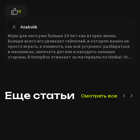
0
A
Anabolik
Игры для него уже больше 10 лет как вторая жизнь.
Больше всего его увлекает геймплей, в котором важно не
просто играть, а понимать, как всё устроено: разбираться
в механиках, замечать детали и находить сильные
стороны. В HornyBox отвечает за материалы по Honkai: Star
Rail, превращая сложные игровые детали в понятный и
полезный контент.
Еще статьи
Смотреть все
Previo
Nex