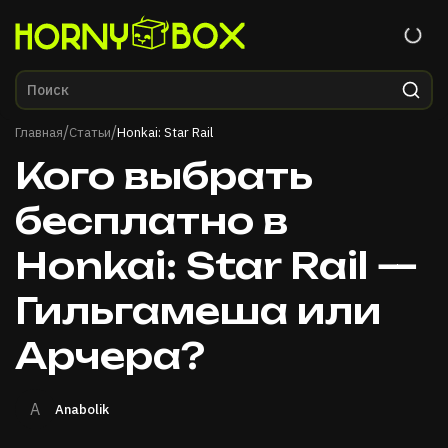
Главная
/
/
Главная
Статьи
Honkai: Star Rail
Кого выбрать
бесплатно в
Honkai: Star Rail —
Гильгамеша или
Арчера?
A
Anabolik