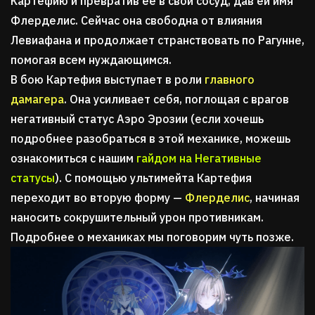
Картефию и превратив ее в свой сосуд, дав ей имя
Флерделис. Сейчас она свободна от влияния
Левиафана и продолжает странствовать по Рагунне,
помогая всем нуждающимся.
В бою Картефия выступает в роли
главного
дамагера
. Она усиливает себя, поглощая с врагов
негативный статус Аэро Эрозии (если хочешь
подробнее разобраться в этой механике, можешь
ознакомиться с нашим
гайдом на Негативные
статусы
). С помощью ультимейта Картефия
переходит во вторую форму —
Флерделис
, начиная
наносить сокрушительный урон противникам.
Подробнее о механиках мы поговорим чуть позже.