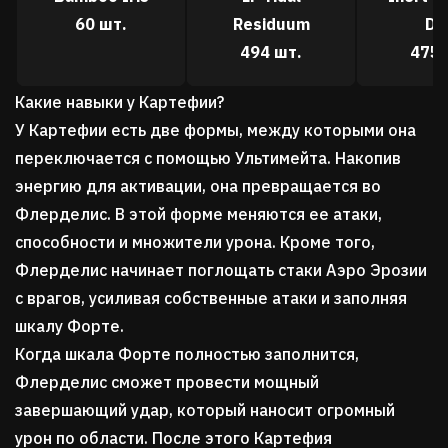
60 шт.
Residuum
Dr
494 шт.
475 
Какие навыки у Картефии?
У Картефии есть две формы, между которыми она
переключается с помощью Ультимейта. Накопив
энергию для активации, она превращается во
Флерделис. В этой форме меняются ее атаки,
способности и множители урона. Кроме того,
Флерделис начинает поглощать стаки Аэро Эрозии
с врагов, усиливая собственные атаки и заполняя
шкалу Форте.
Когда шкала Форте полностью заполнится,
Флерделис сможет провести мощный
завершающий удар, который наносит огромный
урон по области. После этого Картефия