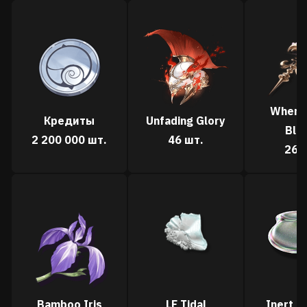
When I
Кредиты
Unfading Glory
Blo
2 200 000 шт.
46 шт.
26 
Bamboo Iris
LF
Tidal
Inert M