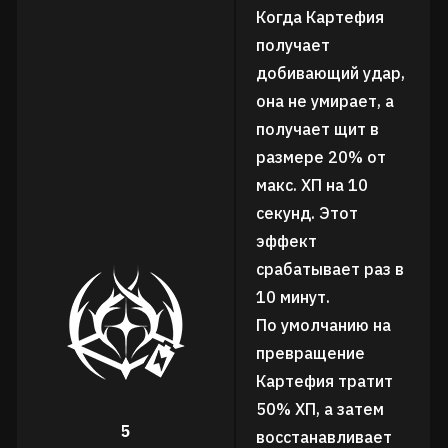
Когда Картефия
получает
добивающий удар,
она не умирает, а
получает щит в
размере 20% от
макс. ХП на 10
секунд. Этот
эффект
срабатывает раз в
10 минут.
По умолчанию на
превращение
Картефия тратит
50% ХП, а затем
5
восстанавливает