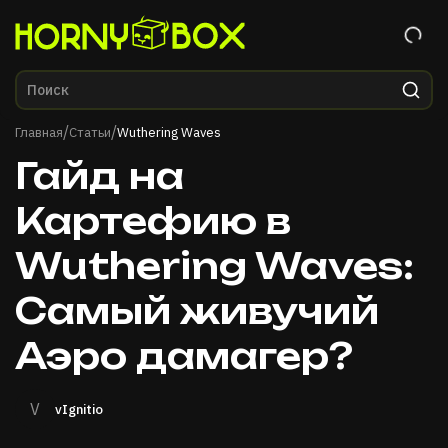
Главная
/
/
Главная
Статьи
Wuthering Waves
Гайд на
Картефию в
Wuthering Waves:
Самый живучий
Аэро дамагер?
V
vIgnitio