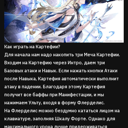
Как играть на Картефии?
Для начала нам надо накопить три Меча Картефии.
Входим на Картефию через Интро, даем три
Базовых атаки и Навык. Если нажать кнопки Атаки
после Навыка, Картефия автоматически выполнит
атаку в падении. Благодаря этому Картефия
получит все баффы при Манифестации, и мы
нажимаем Ульту, входя в форму Флерделис.
На Флерделис можно бездумно кататься лицом на
клавиатуре, заполняя Шкалу Форте. Однако для
максимального урона лучше придерживаться