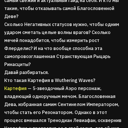
самый свежий и актуальный гайд на себя. И кто мы
такие, чтобы отказывать самой Благословенной
Деве?
Сколько Негативных статусов нужно, чтобы одним
ударом сметать целые волны врагов? Сколько
мечей понадобится, чтобы измерить рост
Флерделис? И на что вообще способна эта
самопровозглашенная Странствующая Рыцарь
Ринасциты?
Давай разбираться.
Кто такая Картефия в Wuthering Waves?
Картефия
— 5-звездочный Аэро персонаж,
владеющий одноручным мечом. Благословенная
Дева, избранная самим Сентинелом Императором,
чтобы стать его Резонатором. Однако в этот
процесс вмешался Тренодиан Левиафан, осквернив