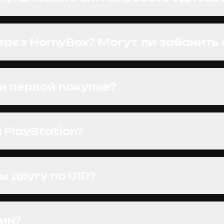
ерез HornyBox? Могут ли забанить 
и первой покупке?
PlayStation?
 другу по UID?
шин?