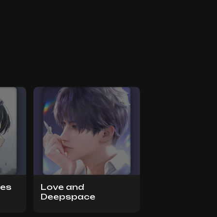
ves
Love and
D
Deepspace