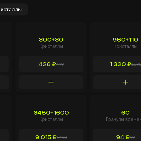
ристаллы
300+30
980+110
Кристаллы
Кристаллы
426 ₽
1 320 ₽
449
139
6480+1600
60
Кристаллы
Гранулы време
9 015 ₽
94 ₽
9490
99