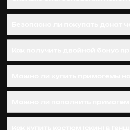
Безопасно ли покупать донат ч
Как получить двойной бонус пр
Можно ли купить примогемы на 
Можно ли пополнить примогемы
Как купить костюм (скин) в Ген