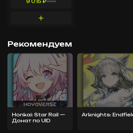
9 015 ₽
9490
Рекомендуем
Honkai: Star Rail —
Arknights: Endfiel
Донат по UID