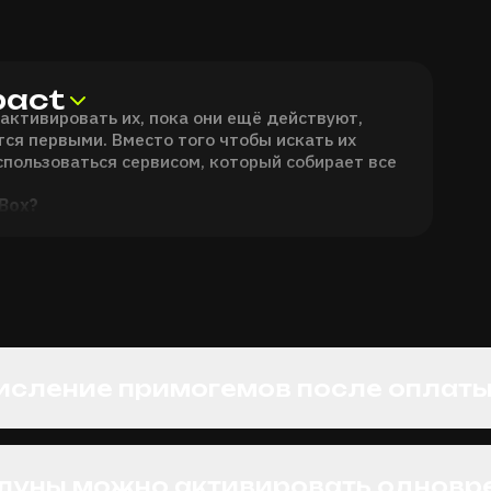
pact
активировать их, пока они ещё действуют,
ся первыми. Вместо того чтобы искать их
спользоваться сервисом, который собирает все
Box?
ещённые на HornyBox, проходят проверку
ствительно работают и не являются
коды, которые подходят для твоего региона и
ужно искать рабочие ссылки на сторонних сайтах
льтрует и проверяет всё самостоятельно.
исление примогемов после оплат
 луны можно активировать одновр