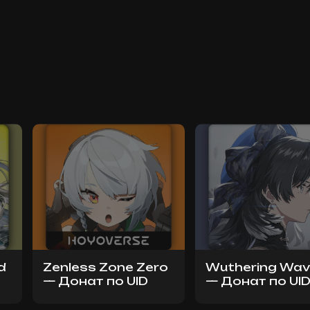
d
Zenless Zone Zero
Wuthering Wa
— Донат по UID
— Донат по UI