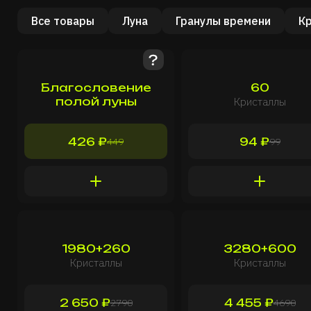
Все товары
Луна
Гранулы времени
К
Благословение
60
полой луны
Кристаллы
426 ₽
94 ₽
449
99
1980+260
3280+600
Кристаллы
Кристаллы
2 650 ₽
4 455 ₽
2790
4690