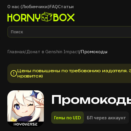
О нас (Любимчики)
FAQ
Статьи
Главная
Главная
/
Донат в Genshin Impact
/
Промокоды
Цены повышены по требованию издателя. Э
нравится)
Промокод
Гемы по UID
БП через аккаунт