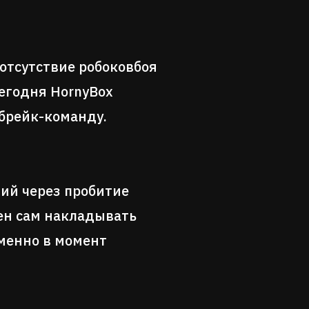
 отсутствие робоковбоя
Сегодня HornyBox
 брейк-команду.
ий через пробитие
бен сам накладывать
именно в момент