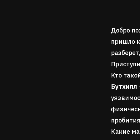
Добро по
пришло к
разберет
Приступи
Кто тако
Бутхилл
уязвимос
физическ
пробития
Какие ма