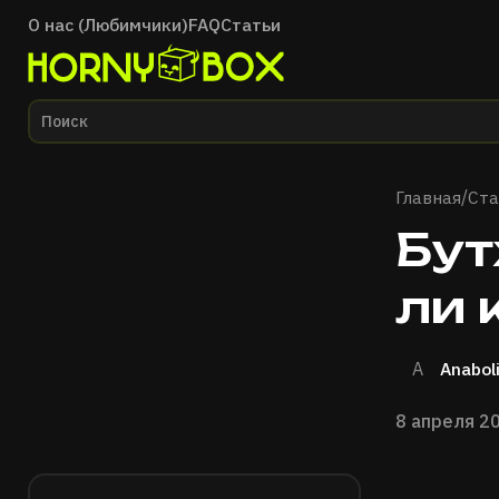
О нас (Любимчики)
FAQ
Статьи
Главная
Главная
Ста
/
Бут
ли 
A
Anabol
8 апреля 2