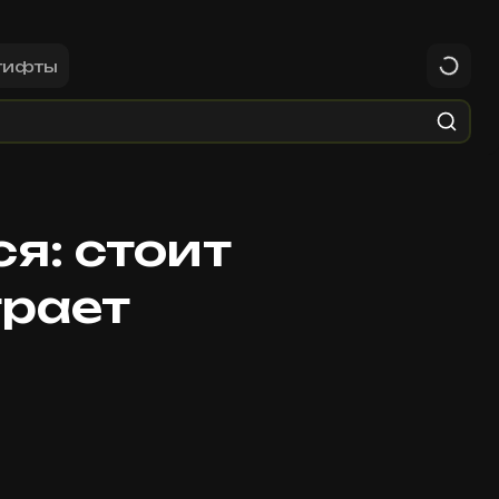
гифты
я: стоит
грает