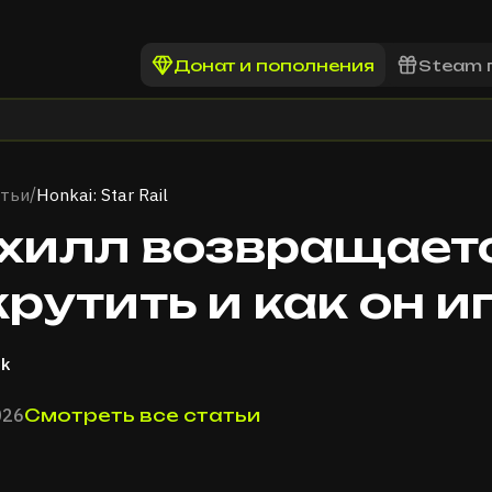
Донат и пополнения
Steam 
тьи
Honkai: Star Rail
/
хилл возвращаетс
крутить и как он и
ik
026
Смотреть все статьи