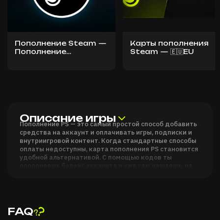
Пополнение Steam —
Карты пополнения
Пополнение
Steam — 🇪🇺EU
кошелька Steam
Описание игры
Пополнение PS — это самый простой способ добавить
средства на аккаунт и оплачивать игры, подписки и
внутриигровой контент. Когда стандартные способы
оплаты недоступны, карта пополнения PS становится
удобной альтернативой. С помощью кодов ты
пополняешь баланс аккаунта и уже сам решаешь, на
что его потратить — от новых релизов до подписок и
дополнений.
Как купить карту пополнения PS на HornyBox?
Все максимально просто и занимает пару минут:
Выбери нужный номинал карты пополнения PS.
FAQ
Выбери регион своего аккаунта.