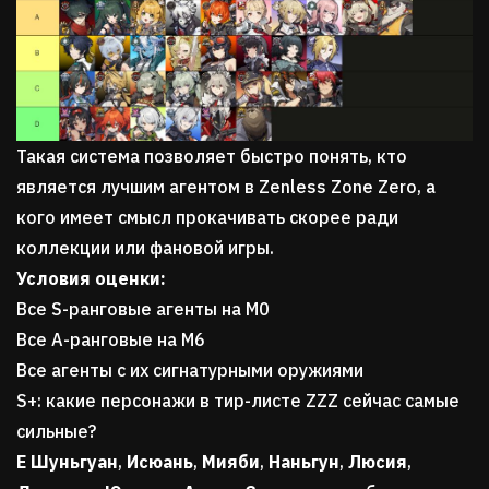
Такая система позволяет быстро понять, кто
является лучшим агентом в Zenless Zone Zero, а
кого имеет смысл прокачивать скорее ради
коллекции или фановой игры.
Условия оценки:
Все S-ранговые агенты на M0
Все A-ранговые на M6
Все агенты с их сигнатурными оружиями
S+: какие персонажи в тир-листе ZZZ сейчас самые
сильные?
Е Шуньгуан
,
Исюань
,
Мияби
,
Наньгун
,
Люсия
,