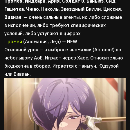
Промея
,
Йидхари
,
Ария
,
Солдат 0
,
Баньюэ
,
Сид
,
Гашетка
,
Чжао
,
Николь
,
Звездный Билли
,
Циссия
,
Вивиан
— очень сильные агенты, но либо сложные
в исполнении, либо требуют специфических
условий, либо уступают в цифрах.
Промея
(Аномалия, Лед) — NEW
Основной урон — в выбросе аномалии (Abloom!) по
небольшому AoE. Играет через Хаос. Относительно
бюджетна в сборке. Играется с Наньгун, Юдзухой
или Вивиан.