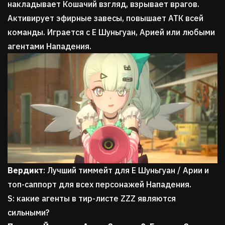
накладывает Кошачий взгляд, взрывает врагов.
Активирует эфирные завесы, повышает АТК всей
команды. Играется с Е Шуньгуан, Арией или любыми
агентами Нападения.
Вердикт
: Лучший тиммейт для Е Шуньгуан / Арии и
топ-саппорт для всех персонажей Нападения.
S: какие агенты в тир-листе ZZZ являются
сильными?