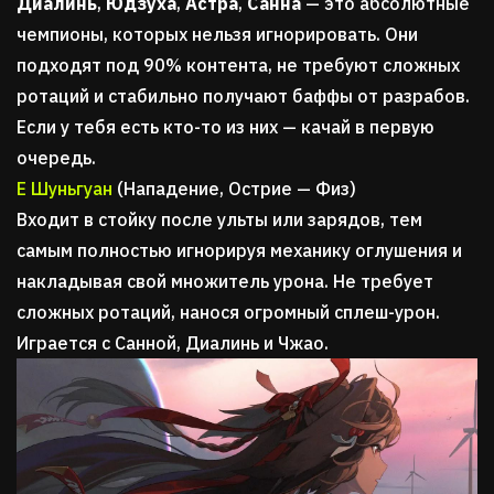
Диалинь
,
Юдзуха
,
Астра
,
Санна
— это абсолютные
чемпионы, которых нельзя игнорировать. Они
подходят под 90% контента, не требуют сложных
ротаций и стабильно получают баффы от разрабов.
Если у тебя есть кто-то из них — качай в первую
очередь.
Е Шуньгуан
(Нападение, Острие — Физ)
Входит в стойку после ульты или зарядов, тем
самым полностью игнорируя механику оглушения и
накладывая свой множитель урона. Не требует
сложных ротаций, нанося огромный сплеш-урон.
Играется с Санной, Диалинь и Чжао.