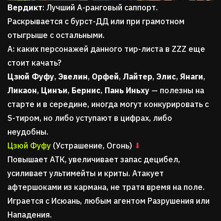
Вердикт
: Лучший A-ранговый саппорт.
Раскрывается с бурст-ДД или при грамотном
отыгрыше с остальными.
А: каких персонажей данного тир-листа в ZZZ еще
стоит качать?
Цзюй Фуфу
,
Эвелин
,
Орфей
,
Лайтер
,
Элис
,
Янаги
,
Ликаон
,
Цинъи
,
Бернис
,
Пань Иньху
— полезны на
старте и в середине, иногда могут конкурировать с
S-тиром, но либо уступают в цифрах, либо
неудобны.
Цзюй Фуфу
(Устрашение, Огонь)
⬇
Повышает АТК, увеличивает запас децибел,
усиливает ультимейты и криты. Атакует
афтершоками из кармана, не тратя время на поле.
Играется с Исюань, любым агентом Разрушения или
Нападения.